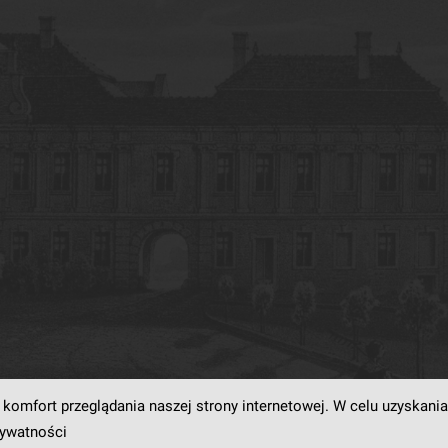
komfort przeglądania naszej strony internetowej. W celu uzyskania
rogramowaniu
dLibra6.4.18-SNAPSHOT
opracowanemu przez
Poznańskie Centrum
rywatności