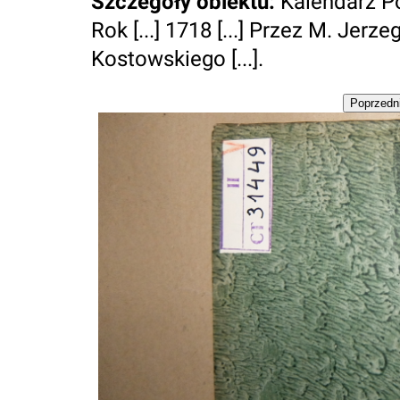
Szczegóły obiektu
:
Kalendarz Pol
Rok [...] 1718 [...] Przez M. Jerz
Kostowskiego [...].