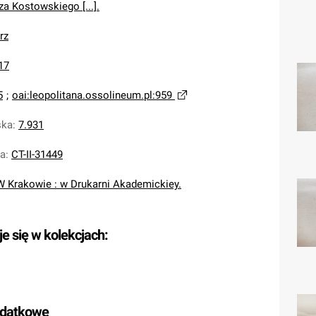
a Kostowskiego [...].
rz
17
5
;
oai:leopolitana.ossolineum.pl:959
ska
:
7.931
na
:
CT-II-31449
W Krakowie : w Drukarni Akademickiey.
je się w kolekcjach:
odatkowe