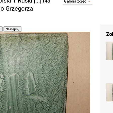
ski Y Ruski [...] Na
Galeria zdjęć
ego Grzegorza
Zo