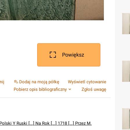
Powiększ
nij
Dodaj na moją półkę
Wyświetl cytowanie
Pobierz opis bibliograficzny
Zgłoś uwagę
olski Y Ruski [...] Na Rok [...] 1718 [...] Przez M.