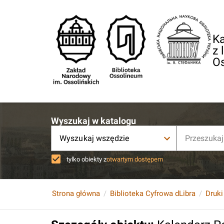
Ka
z 
O
Wyszukaj w katalogu
Wyszukaj wszędzie
tylko obiekty z
otwartym dostępem
Strona główna
Biblioteka Cyfrowa dLibra
Druki