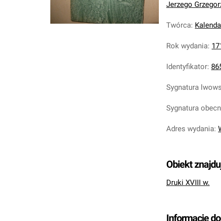
Jerzego Grzegorz
Twórca
:
Kalenda
Rok wydania
:
17
Identyfikator
:
86
Sygnatura lwow
Sygnatura obec
Adres wydania
:
Obiekt znajdu
Druki XVIII w.
Informacje d