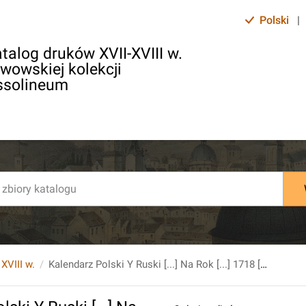
Polski
|
talog druków XVII-XVIII w.
lwowskiej kolekcji
ssolineum
 XVIII w.
Kalendarz Polski Y Ruski [...] Na Rok [...] 1718 [...] Przez M. Jerzego Grzegorza Kostowskiego [...].