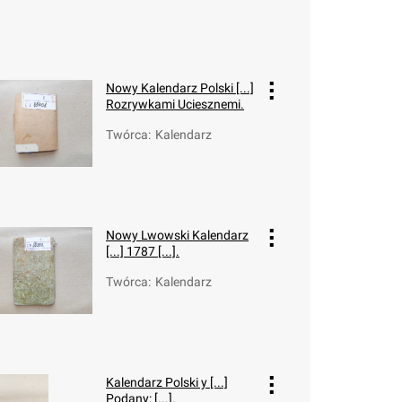
Nowy Kalendarz Polski [...]
Rozrywkami Uciesznemi.
Twórca
:
Kalendarz
Nowy Lwowski Kalendarz
[...] 1787 [...].
Twórca
:
Kalendarz
Kalendarz Polski y [...]
Podany: [...].