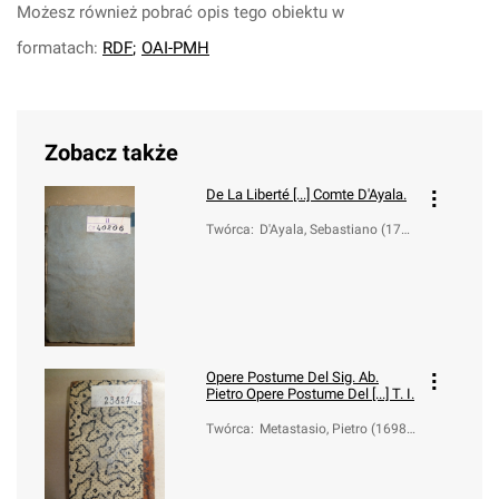
Możesz również pobrać opis tego obiektu w
formatach:
RDF
;
OAI-PMH
Zobacz także
De La Liberté [...] Comte D'Ayala.
Twórca
:
D'Ayala, Sebastiano (174
4-1817)
Opere Postume Del Sig. Ab.
Pietro
Opere Postume Del [...] T. I.
Twórca
:
Metastasio, Pietro (1698-
1782); D'Ayala, Sebastian
o (1744-1817)