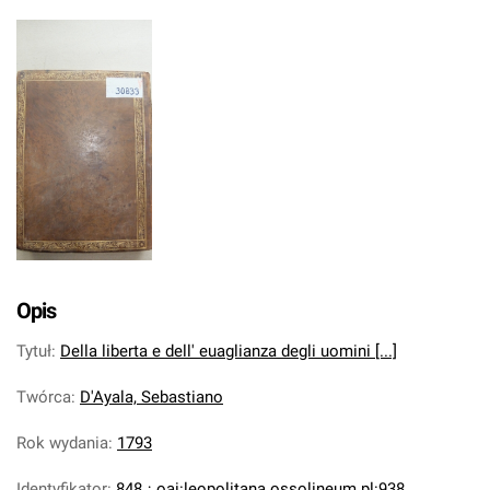
Opis
Tytuł
:
Della liberta e dell' euaglianza degli uomini [...]
Twórca
:
D'Ayala, Sebastiano
Rok wydania
:
1793
Identyfikator
:
848
;
oai:leopolitana.ossolineum.pl:938