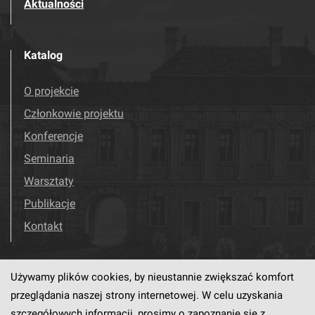
Aktualności
Katalog
O projekcie
Członkowie projektu
Konferencje
Seminaria
Warsztaty
Publikacje
Kontakt
Używamy plików cookies, by nieustannie zwiększać komfort
Odwiedź nas!
Facebook
przeglądania naszej strony internetowej. W celu uzyskania
szczegółowych informacji, prosimy o zapoznanie się z