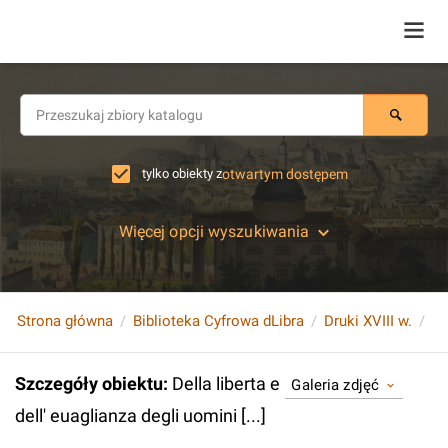
tylko obiekty z
otwartym dostępem
Więcej opcji wyszukiwania
Strona główna
Biblioteka Cyfrowa dLibra
Druki XVIII w.
De
Szczegóły obiektu
:
Della liberta e
Galeria zdjęć
dell' euaglianza degli uomini [...]