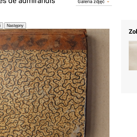
nes de admirandis
Galeria zdjęć
Zo