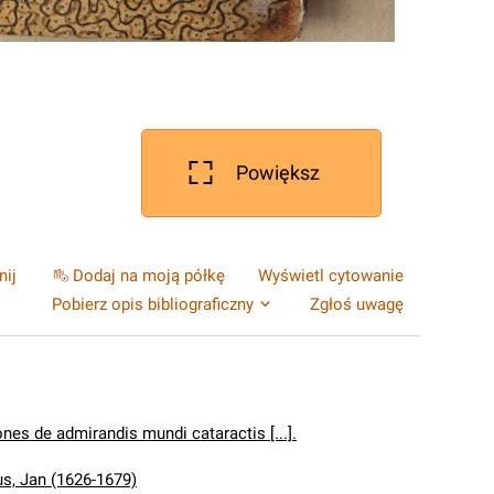
Powiększ
nij
Dodaj na moją półkę
Wyświetl cytowanie
Pobierz opis bibliograficzny
Zgłoś uwagę
ones de admirandis mundi cataractis [...].
us, Jan (1626-1679)