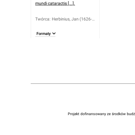
mundi cataractis [...].
Twórca
:
Herbinius, Jan (1626-
1679)
Formaty
Projekt dofinansowany ze środków bud