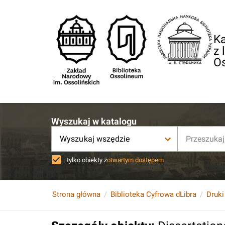
Ka
z 
O
Wyszukaj w katalogu
Wyszukaj wszędzie
tylko obiekty z
otwartym dostępem
Strona główna
Biblioteka Cyfrowa dLibra
Druki