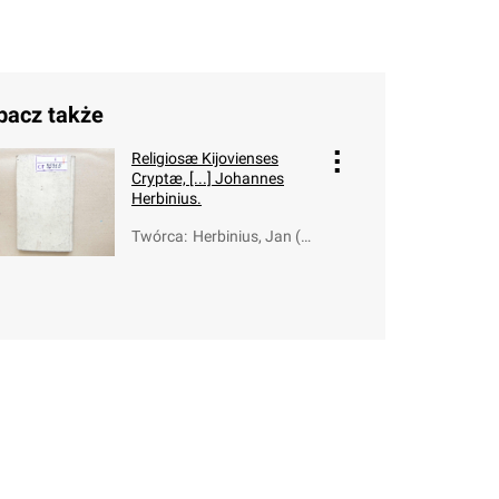
bacz także
Religiosæ Kijovienses
Cryptæ, [...] Johannes
Herbinius.
Twórca
:
Herbinius, Jan (16
26-1679)