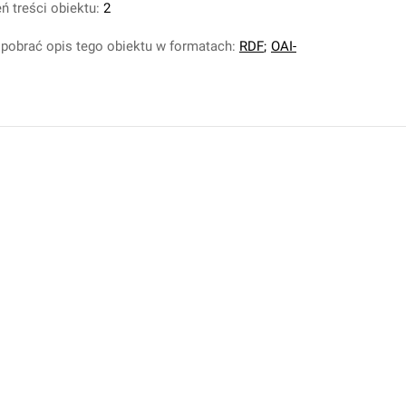
ń treści obiektu:
2
pobrać opis tego obiektu w formatach:
RDF
;
OAI-