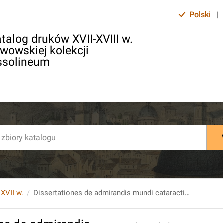
Polski
|
talog druków XVII-XVIII w.
lwowskiej kolekcji
ssolineum
 XVII w.
Dissertationes de admirandis mundi cataractis [...].