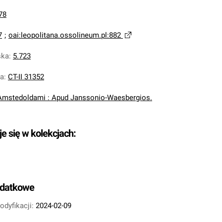
78
7
;
oai:leopolitana.ossolineum.pl:882
ska
:
5.723
na
:
CT-II 31352
Amstedoldami : Apud Janssonio-Waesbergios.
je się w kolekcjach:
odatkowe
odyfikacji:
2024-02-09