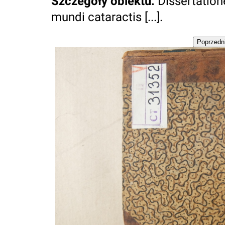
Szczegóły obiektu
:
Dissertatio
mundi cataractis [...].