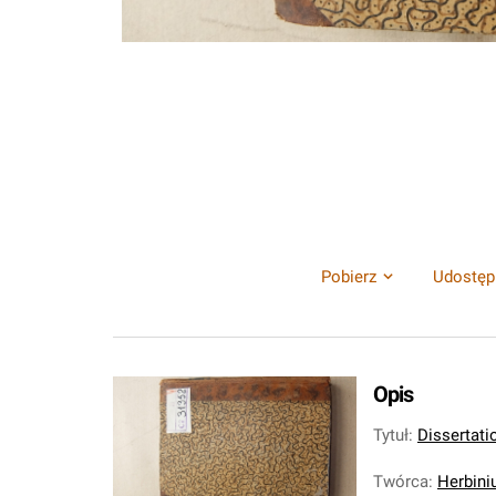
Pobierz
Udostęp
Opis
Tytuł
:
Dissertati
Twórca
:
Herbini