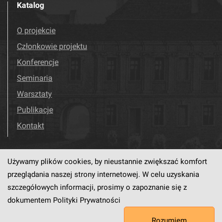
Katalog
O projekcie
Członkowie projektu
Konferencje
Seminaria
Warsztaty
Publikacje
Kontakt
Używamy plików cookies, by nieustannie zwiększać komfort
Odwiedź nas!
Facebook
przeglądania naszej strony internetowej. W celu uzyskania
szczegółowych informacji, prosimy o zapoznanie się z
dokumentem
Polityki Prywatności
Ten serwis działa dzięki oprogramowaniu
dLibra6.4.18-SNAPSHOT
Rozumiem