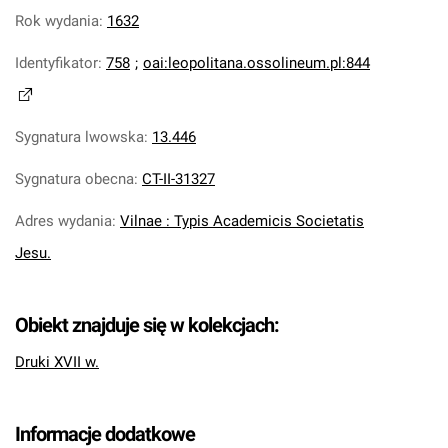
Rok wydania
:
1632
Identyfikator
:
758
;
oai:leopolitana.ossolineum.pl:844
Sygnatura lwowska
:
13.446
Sygnatura obecna
:
CT-II-31327
Adres wydania
:
Vilnae : Typis Academicis Societatis
Jesu.
Obiekt znajduje się w kolekcjach:
Druki XVII w.
Informacje dodatkowe