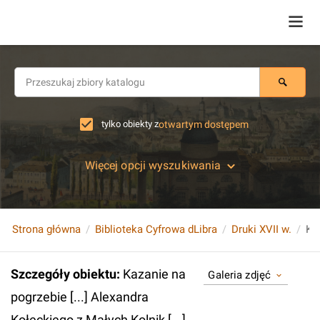
tylko obiekty z
otwartym dostępem
Więcej opcji wyszukiwania
Strona główna
Biblioteka Cyfrowa dLibra
Druki XVII w.
Szczegóły obiektu
:
Kazanie na
Galeria zdjęć
pogrzebie [...] Alexandra
Kołęckiego z Małych Kolnik [...].