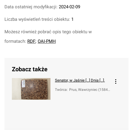
Data ostatniej modyfikacji:
2024-02-09
Liczba wyświetleń treści obiektu:
1
Możesz również pobrać opis tego obiektu w
formatach:
RDF
;
OAI-PMH
Zobacz także
Senator, w Jaśnie [...] Dnia [...].
Twórca
:
Prus, Wawrzyniec (1584-1
6..)