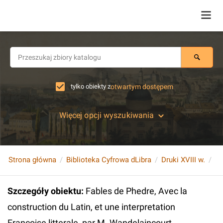
tylko obiekty z
otwartym dostępem
Więcej opcji wyszukiwania
Strona główna
Biblioteka Cyfrowa dLibra
Druki XVIII w.
Szczegóły obiektu
:
Fables de Phedre, Avec la
construction du Latin, et une interpretation
Francoise litterale, par M. Wandelaincourt...