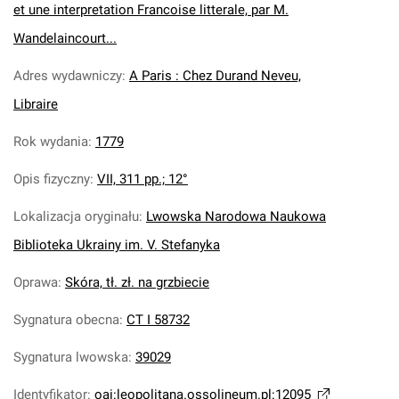
et une interpretation Francoise litterale, par M.
Wandelaincourt...
Adres wydawniczy
:
A Paris : Chez Durand Neveu,
Libraire
Rok wydania
:
1779
Opis fizyczny
:
VII, 311 pp.; 12°
Lokalizacja oryginału
:
Lwowska Narodowa Naukowa
Biblioteka Ukrainy im. V. Stefanyka
Oprawa
:
Skóra, tł. zł. na grzbiecie
Sygnatura obecna
:
CT I 58732
Sygnatura lwowska
:
39029
Identyfikator
:
oai:leopolitana.ossolineum.pl:12095