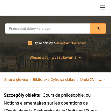
tylko obiekty z
otwartym dostępem
Więcej opcji wyszukiwania
Strona główna
Biblioteka Cyfrowa dLibra
Druki XVIII w.
Szczegóły obiektu
:
Cours de philosophie, ou
Notions elementaires sur les operations de
l'Esprit, dans la Recherche de la Verite et l'Etude