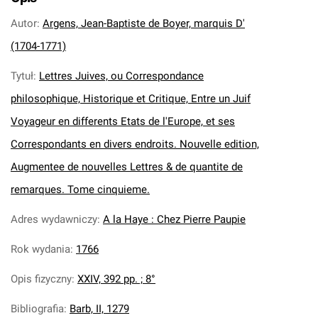
Autor
:
Argens, Jean-Baptiste de Boyer, marquis D'
(1704-1771)
Tytuł
:
Lettres Juives, ou Correspondance
philosophique, Historique et Critique, Entre un Juif
Voyageur en differents Etats de l'Europe, et ses
Correspondants en divers endroits. Nouvelle edition,
Augmentee de nouvelles Lettres & de quantite de
remarques. Tome cinquieme.
Adres wydawniczy
:
A la Haye : Chez Pierre Paupie
Rok wydania
:
1766
Opis fizyczny
:
XXIV, 392 pp. ; 8°
Bibliografia
:
Barb, II, 1279