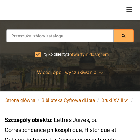
tylko obiekty z
otwartym dostępem
Więcej opcji wyszukiwania
Strona główna
Biblioteka Cyfrowa dLibra
Druki XVIII w.
Szczegóły obiektu
:
Lettres Juives, ou
Correspondance philosophique, Historique et
Critique, Entre un Juif Voyageur en differents