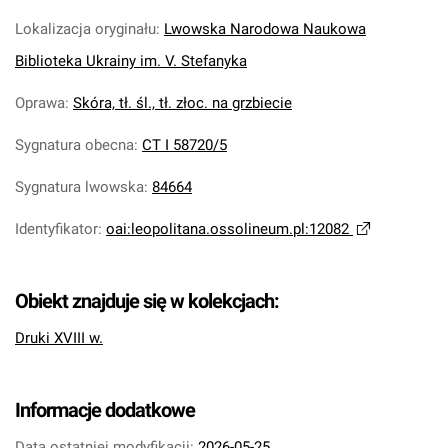
Lokalizacja oryginału
:
Lwowska Narodowa Naukowa
Biblioteka Ukrainy im. V. Stefanyka
Oprawa
:
Skóra, tł. śl., tł. złoc. na grzbiecie
Sygnatura obecna
:
CT I 58720/5
Sygnatura lwowska
:
84664
Identyfikator
:
oai:leopolitana.ossolineum.pl:12082
Obiekt znajduje się w kolekcjach:
Druki XVIII w.
Informacje dodatkowe
Data ostatniej modyfikacji:
2026-05-25