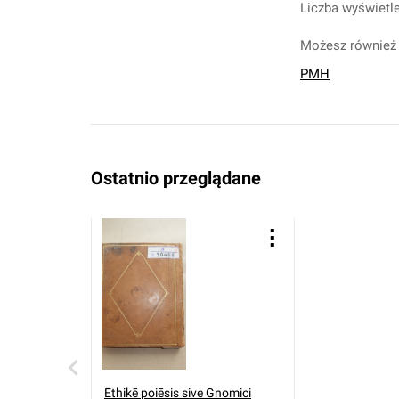
Liczba wyświetle
Możesz również 
PMH
Ostatnio przeglądane
Ēthikē poiēsis sive Gnomici