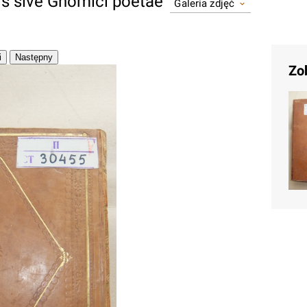
is sive Gnomici poetae
Galeria zdjęć
Zo