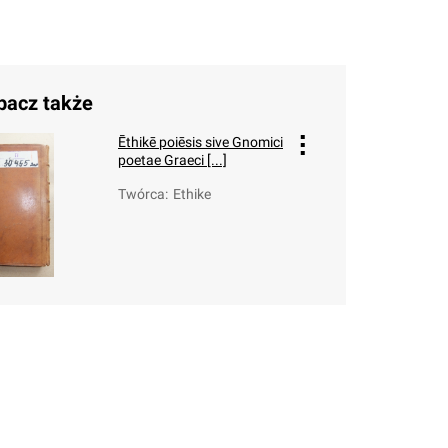
bacz także
Ēthikē poiēsis sive Gnomici
poetae Graeci [...]
Twórca
:
Ethike