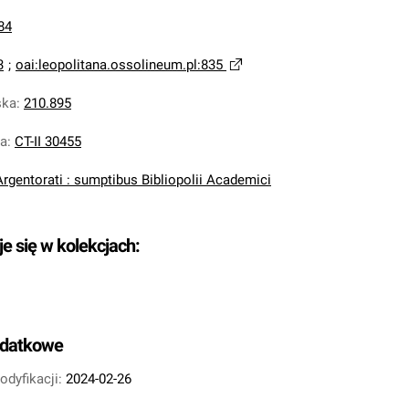
84
3
;
oai:leopolitana.ossolineum.pl:835
ska
:
210.895
na
:
CT-II 30455
Argentorati : sumptibus Bibliopolii Academici
je się w kolekcjach:
odatkowe
odyfikacji:
2024-02-26