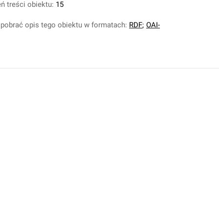
ń treści obiektu:
15
pobrać opis tego obiektu w formatach:
RDF
;
OAI-