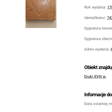
Rok wydania
:
17
Identyfikator
:
74
Sygnatura lwow
Sygnatura obec
Adres wydania
:
Obiekt znajdu
Druki XVIII w.
Informacje d
Data ostatniej m