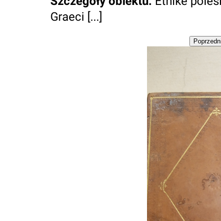
Szczegóły obiektu
:
Ēthikē poiēs
Graeci [...]