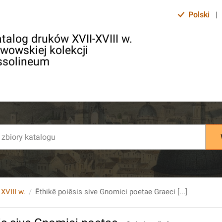
Polski
|
talog druków XVII-XVIII w.
lwowskiej kolekcji
ssolineum
 XVIII w.
Ēthikē poiēsis sive Gnomici poetae Graeci [...]