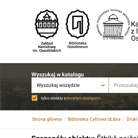
Ka
z 
O
Wyszukaj w katalogu
Wyszukaj wszędzie
tylko obiekty z
otwartym dostępem
Strona główna
Biblioteka Cyfrowa dLibra
Druki