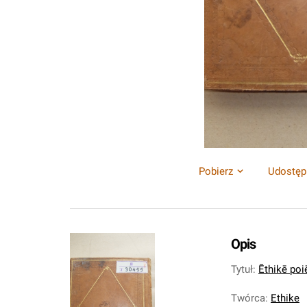
Pobierz
Udostęp
Opis
Tytuł
:
Ēthikē poi
Twórca
:
Ethike