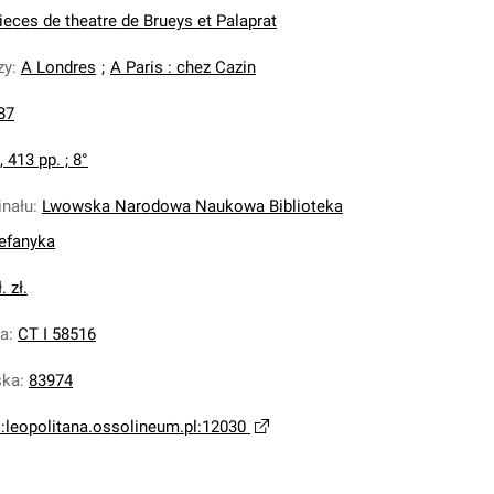
ieces de theatre de Brueys et Palaprat
zy
:
A Londres
;
A Paris : chez Cazin
87
I, 413 pp. ; 8°
inału
:
Lwowska Narodowa Naukowa Biblioteka
tefanyka
. zł.
na
:
CT I 58516
ska
:
83974
i:leopolitana.ossolineum.pl:12030