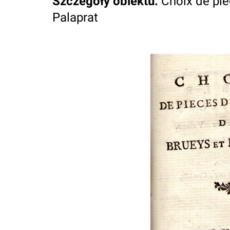
Szczegóły obiektu
:
Choix de pie
Palaprat