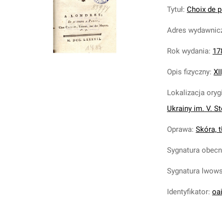
Tytuł
:
Choix de p
Adres wydawnic
Rok wydania
:
17
Opis fizyczny
:
XI
Lokalizacja oryg
Ukrainy im. V. S
Oprawa
:
Skóra, tł
Sygnatura obec
Sygnatura lwow
Identyfikator
:
oa