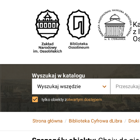
Ka
z 
O
Wyszukaj w katalogu
Wyszukaj wszędzie
tylko obiekty z
otwartym dostępem
Strona główna
Biblioteka Cyfrowa dLibra
Druki