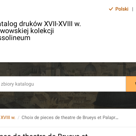
Polski
|
talog druków XVII-XVIII w.
lwowskiej kolekcji
ssolineum
 XVIII w.
Choix de pieces de theatre de Brueys et Palaprat