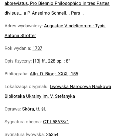
abbreviatus, Pro Biennio Philosophico in tres Partes
divisus... a P. Anselmo Schnell... Pars I.
Adres wydawniczy
:
Augustae Vindelicorum : Typis
Antonii Strotter
Rok wydania
:
1737
Opis fizyczny
:
[13] ff., 228 pp. ; 8°
Bibliografia
:
Allg. D. Biogr. XXXII, 155
Lokalizacja oryginału
:
Lwowska Narodowa Naukowa
Biblioteka Ukrainy im. V. Stefanyka
Oprawa
:
Skóra, tł. śl.
Sygnatura obecna
:
CT I 58678/1
Sygnatura lwowska
:
36354