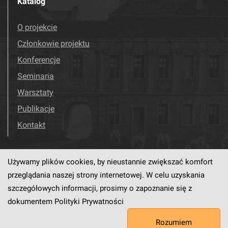
Katalog
O projekcie
Członkowie projektu
Konferencje
Seminaria
Warsztaty
Publikacje
Kontakt
Używamy plików cookies, by nieustannie zwiększać komfort
Odwiedź nas!
Facebook
przeglądania naszej strony internetowej. W celu uzyskania
szczegółowych informacji, prosimy o zapoznanie się z
dokumentem
Polityki Prywatności
Ten serwis działa dzięki oprogramowaniu
dLibra6.4.18-SNAPSHOT
Rozumiem
opracowanemu przez
PCSS