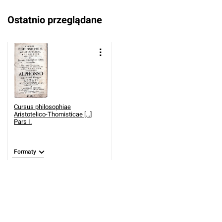
Ostatnio przeglądane
Cursus philosophiae
Aristotelico-Thomisticae [...]
Pars I.
Formaty