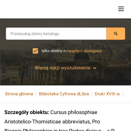
tylko obiekty z
otwartym dostępem
Więcej opcji wyszukiwania
Strona główna
Biblioteka Cyfrowa dLibra
Druki XVIII w.
Szczegóły obiektu
:
Cursus philosophiae
Aristotelico-Thomisticae abbreviatus, Pro
Biennio Philosophico in tres Partes divisus... a P.