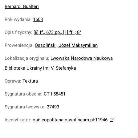
Bernardi Gualteri
Rok wydania
:
1608
Opis fizyczny
:
[8] ff., 673 pp., [1] ff. ; 8°
Proweniencja
:
Ossoliński, Józef Maksymilian
Lokalizacja oryginału
:
Lwowska Narodowa Naukowa
Biblioteka Ukrainy im. V. Stefanyka
Oprawa
:
Tektura
Sygnatura obecna
:
CT I 58451
Sygnatura lwowska
:
37493
Identyfikator
:
oai:leopolitana.ossolineum.pl:11946