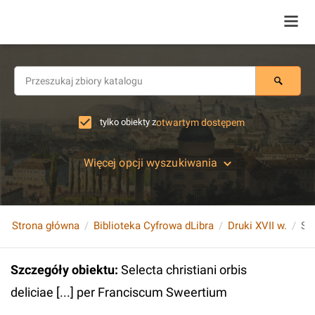
tylko obiekty z
otwartym dostępem
Więcej opcji wyszukiwania
Strona główna
Biblioteka Cyfrowa dLibra
Druki XVII w.
Szczegóły obiektu
:
Selecta christiani orbis
deliciae [...] per Franciscum Sweertium