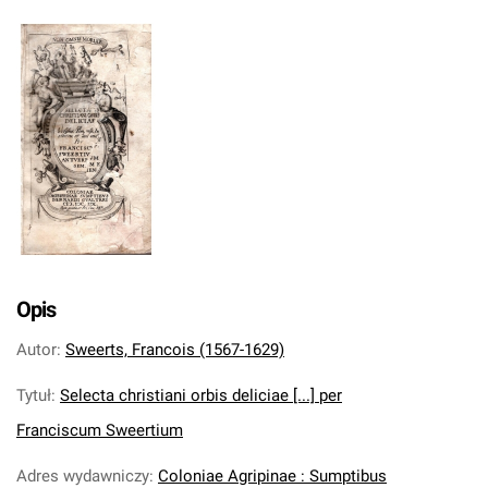
Opis
Autor
:
Sweerts, Francois (1567-1629)
Tytuł
:
Selecta christiani orbis deliciae [...] per
Franciscum Sweertium
Adres wydawniczy
:
Coloniae Agripinae : Sumptibus