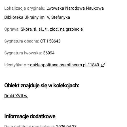
Lokalizacja oryginału
:
Lwowska Narodowa Naukowa
Biblioteka Ukrainy im. V. Stefanyka
Oprawa
:
Skóra, tł. śl., tł. złoc. na grzbiecie
Sygnatura obecna
:
CT I 58643
Sygnatura lwowska
:
36994
Identyfikator
:
oai:leopolitana.ossolineum.pl:11840
Obiekt znajduje się w kolekcjach:
Druki XVII w.
Informacje dodatkowe
Data ostatniej modyfikacji:
2026-04-23