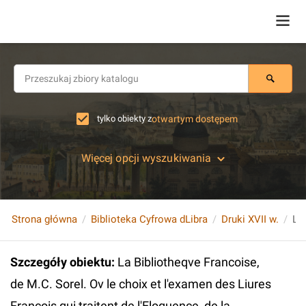
tylko obiekty z
otwartym dostępem
Więcej opcji wyszukiwania
Strona główna
Biblioteka Cyfrowa dLibra
Druki XVII w.
Szczegóły obiektu
:
La Bibliotheqve Francoise,
de M.C. Sorel. Ov le choix et l'examen des Liures
Francois qui traitent de l'Eloquence, de la