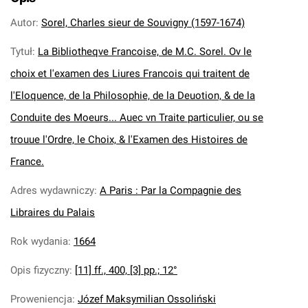
Autor
:
Sorel, Charles sieur de Souvigny (1597-1674)
Tytuł
:
La Bibliotheqve Francoise, de M.C. Sorel. Ov le
choix et l'examen des Liures Francois qui traitent de
l'Eloquence, de la Philosophie, de la Deuotion, & de la
Conduite des Moeurs... Auec vn Traite particulier, ou se
trouue l'Ordre, le Choix, & l'Examen des Histoires de
France.
Adres wydawniczy
:
A Paris : Par la Compagnie des
Libraires du Palais
Rok wydania
:
1664
Opis fizyczny
:
[11] ff., 400, [3] pp.; 12°
Proweniencja
:
Józef Maksymilian Ossoliński