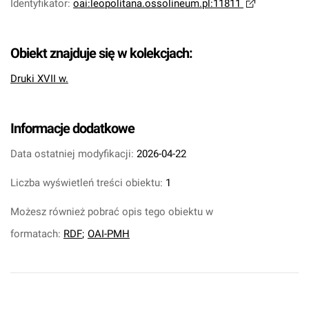
Identyfikator
:
oai:leopolitana.ossolineum.pl:11811
Obiekt znajduje się w kolekcjach:
Druki XVII w.
Informacje dodatkowe
Data ostatniej modyfikacji:
2026-04-22
Liczba wyświetleń treści obiektu:
1
Możesz również pobrać opis tego obiektu w
formatach:
RDF
;
OAI-PMH