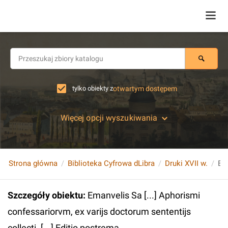
tylko obiekty z
otwartym dostępem
Więcej opcji wyszukiwania
Strona główna
Biblioteka Cyfrowa dLibra
Druki XVII w.
Szczegóły obiektu
:
Emanvelis Sa [...] Aphorismi
confessariorvm, ex varijs doctorum sententijs
collecti. [...] Editio postrema...