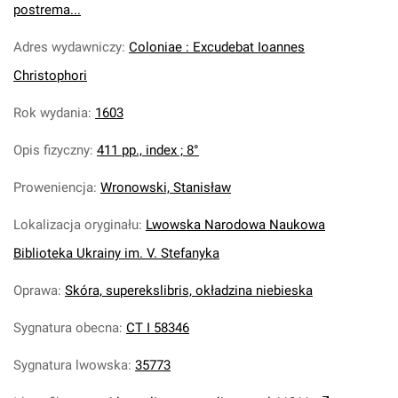
postrema...
Adres wydawniczy
:
Coloniae : Excudebat Ioannes
Christophori
Rok wydania
:
1603
Opis fizyczny
:
411 pp., index ; 8°
Proweniencja
:
Wronowski, Stanisław
Lokalizacja oryginału
:
Lwowska Narodowa Naukowa
Biblioteka Ukrainy im. V. Stefanyka
Oprawa
:
Skóra, superekslibris, okładzina niebieska
Sygnatura obecna
:
CT I 58346
Sygnatura lwowska
:
35773