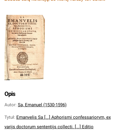
Opis
Autor
:
Sa, Emanuel (1530-1596)
Tytuł
:
Emanvelis Sa [...] Aphorismi confessariorvm, ex
varijs doctorum sententijs collecti. [...] Editio