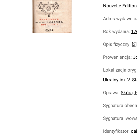
Nouvelle Editio
Adres wydawnic
Rok wydania
:
17
Opis fizyczny
:
[3]
Proweniencja
:
J
Lokalizacja oryg
Ukrainy im. V. S
Oprawa
:
Skóra, t
Sygnatura obec
Sygnatura lwow
Identyfikator
:
oa