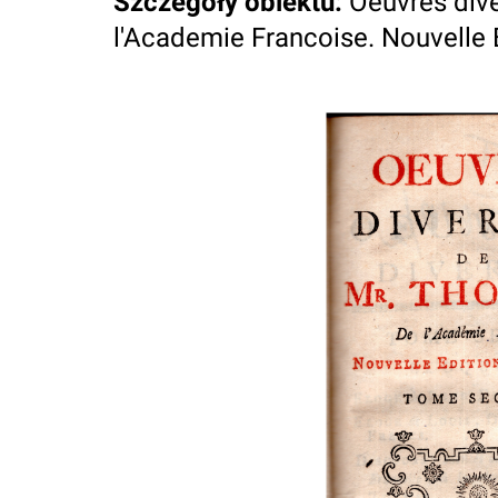
Szczegóły obiektu
:
Oeuvres div
l'Academie Francoise. Nouvelle