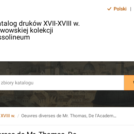
Polski
|
talog druków XVII-XVIII w.
lwowskiej kolekcji
ssolineum
 XVIII w.
Oeuvres diverses de Mr. Thomas, De l'Academie Francoise. Nouvelle Edition augmentee. Tome second.