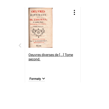
Oeuvres diverses de [...] Tome
second.
Formaty