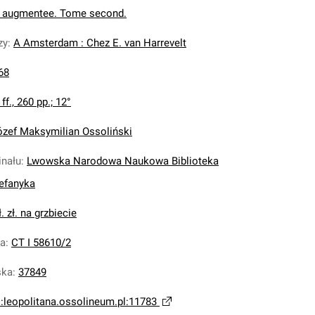
n augmentee. Tome second.
zy
:
A Amsterdam : Chez E. van Harrevelt
68
 ff., 260 pp.; 12°
ózef Maksymilian Ossoliński
inału
:
Lwowska Narodowa Naukowa Biblioteka
tefanyka
ł. zł. na grzbiecie
na
:
CT I 58610/2
ska
:
37849
i:leopolitana.ossolineum.pl:11783