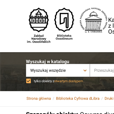
Ka
z 
O
Wyszukaj w katalogu
Wyszukaj wszędzie
tylko obiekty z
otwartym dostępem
Strona główna
Biblioteka Cyfrowa dLibra
Druki