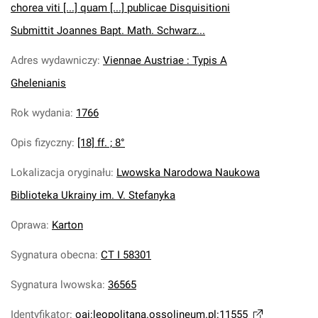
chorea viti [...] quam [...] publicae Disquisitioni
Submittit Joannes Bapt. Math. Schwarz...
Adres wydawniczy
:
Viennae Austriae : Typis A
Ghelenianis
Rok wydania
:
1766
Opis fizyczny
:
[18] ff. ; 8°
Lokalizacja oryginału
:
Lwowska Narodowa Naukowa
Biblioteka Ukrainy im. V. Stefanyka
Oprawa
:
Karton
Sygnatura obecna
:
CT I 58301
Sygnatura lwowska
:
36565
Identyfikator
:
oai:leopolitana.ossolineum.pl:11555