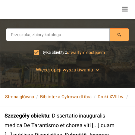
tylko obiekty z
otwartym dostępem
Więcej opcji wyszukiwania
Strona główna
Biblioteka Cyfrowa dLibra
Druki XVIII w.
Szczegóły obiektu
:
Dissertatio inauguralis
medica De Tarantismo et chorea viti [...] quam
[...] publicae Disquisitioni Submittit Joannes