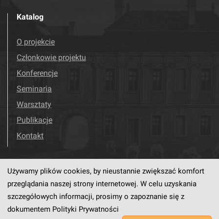
Katalog
O projekcie
Członkowie projektu
Konferencje
Seminaria
Warsztaty
Publikacje
Kontakt
Używamy plików cookies, by nieustannie zwiększać komfort
Odwiedź nas!
Facebook
przeglądania naszej strony internetowej. W celu uzyskania
szczegółowych informacji, prosimy o zapoznanie się z
dokumentem
Polityki Prywatności