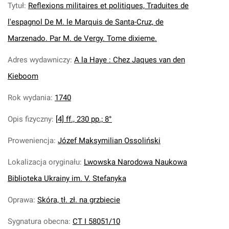
Tytuł
:
Reflexions militaires et politiques, Traduites de
l'espagnol De M. le Marquis de Santa-Cruz, de
Marzenado. Par M. de Vergy. Tome dixieme.
Adres wydawniczy
:
A la Haye : Chez Jaques van den
Kieboom
Rok wydania
:
1740
Opis fizyczny
:
[4] ff., 230 pp.; 8°
Proweniencja
:
Józef Maksymilian Ossoliński
Lokalizacja oryginału
:
Lwowska Narodowa Naukowa
Biblioteka Ukrainy im. V. Stefanyka
Oprawa
:
Skóra, tł. zł. na grzbiecie
Sygnatura obecna
:
CT I 58051/10