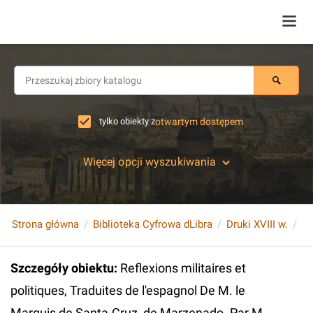
tylko obiekty z
otwartym dostępem
Więcej opcji wyszukiwania
Strona główna
Biblioteka Cyfrowa dLibra
Druki XVIII w.
Szczegóły obiektu
:
Reflexions militaires et
politiques, Traduites de l'espagnol De M. le
Marquis de Santa-Cruz, de Marzenado. Par M.