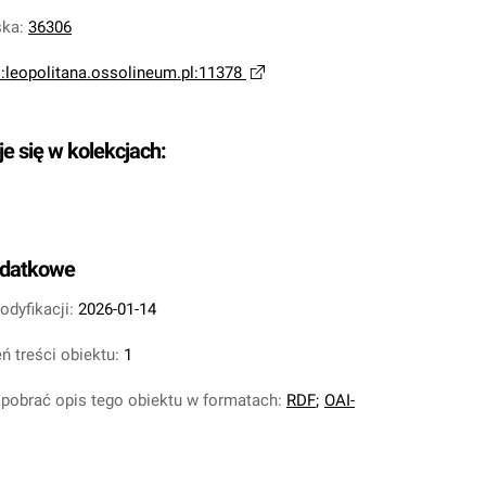
ska
:
36306
i:leopolitana.ossolineum.pl:11378
je się w kolekcjach:
odatkowe
odyfikacji:
2026-01-14
ń treści obiektu:
1
pobrać opis tego obiektu w formatach:
RDF
;
OAI-