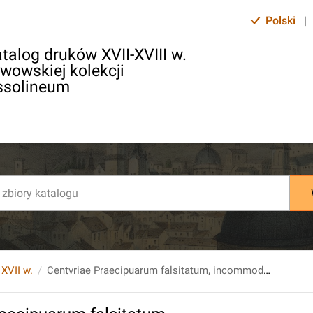
Polski
|
talog druków XVII-XVIII w.
lwowskiej kolekcji
ssolineum
 XVII w.
Centvriae Praecipuarum falsitatum, incommoditatum, Confusionum & Defectuum in libris grammaticis M. Johannis Rhenii Ossitiensis... Collectae Studio et opera Erasmi Schmidii Delitiani...