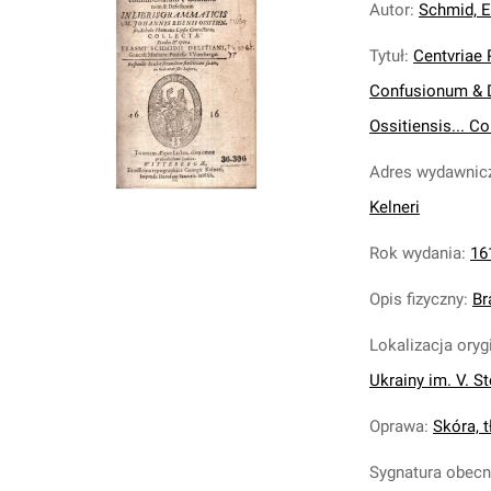
Autor
:
Schmid, E
Tytuł
:
Centvriae
Confusionum & D
Ossitiensis... Co
Adres wydawnic
Kelneri
Rok wydania
:
16
Opis fizyczny
:
Br
Lokalizacja oryg
Ukrainy im. V. S
Oprawa
:
Skóra, tł
Sygnatura obec