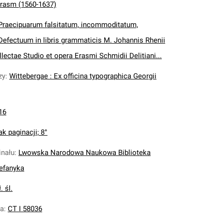
rasm (1560-1637)
 Praecipuarum falsitatum, incommoditatum,
efectuum in libris grammaticis M. Johannis Rhenii
llectae Studio et opera Erasmi Schmidii Delitiani...
zy
:
Wittebergae : Ex officina typographica Georgii
16
ak paginacji; 8°
inału
:
Lwowska Narodowa Naukowa Biblioteka
tefanyka
. śl.
na
:
CT I 58036