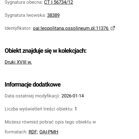
Sygnatura obecna
:
CT I 56734/12
Sygnatura lwowska
:
38389
Identyfikator
:
oai:leopolitana.ossolineum.pl:11376
Obiekt znajduje się w kolekcjach:
Druki XVIII w.
Informacje dodatkowe
Data ostatniej modyfikacji:
2026-01-14
Liczba wyświetleń treści obiektu:
1
Możesz również pobrać opis tego obiektu w
formatach:
RDF
;
OAI-PMH