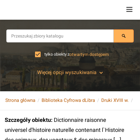
tylko obiekty z
otwartym dostępem
Więcej opcji wyszukiwania
Strona główna
Biblioteka Cyfrowa dLibra
Druki XVIII w.
Szczegóły obiektu
:
Dictionnaire raisonne
universel d'histoire naturelle contenant l`Histoire
des animaux, des vegetaux & des mineraux [...].