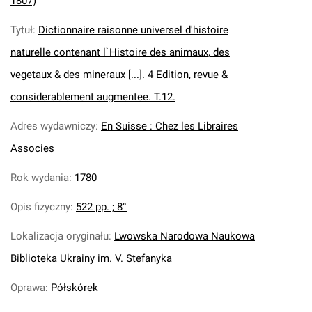
1807)
Tytuł
:
Dictionnaire raisonne universel d'histoire
naturelle contenant l`Histoire des animaux, des
vegetaux & des mineraux [...]. 4 Edition, revue &
considerablement augmentee. T.12.
Adres wydawniczy
:
En Suisse : Chez les Libraires
Associes
Rok wydania
:
1780
Opis fizyczny
:
522 pp. ; 8°
Lokalizacja oryginału
:
Lwowska Narodowa Naukowa
Biblioteka Ukrainy im. V. Stefanyka
Oprawa
:
Półskórek