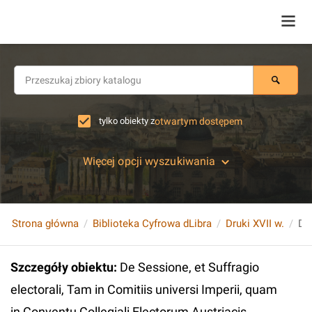
tylko obiekty z
otwartym dostępem
Więcej opcji wyszukiwania
Strona główna
Biblioteka Cyfrowa dLibra
Druki XVII w.
Szczegóły obiektu
:
De Sessione, et Suffragio
electorali, Tam in Comitiis universi Imperii, quam
in Conventu Collegiali Electorum Austriacis