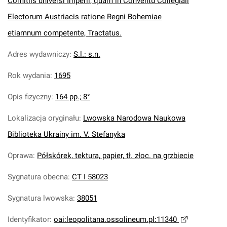
Comitiis universi Imperii, quam in Conventu Collegiali
Electorum Austriacis ratione Regni Bohemiae
etiamnum competente, Tractatus.
Adres wydawniczy
:
S.l.: s.n.
Rok wydania
:
1695
Opis fizyczny
:
164 pp.; 8°
Lokalizacja oryginału
:
Lwowska Narodowa Naukowa
Biblioteka Ukrainy im. V. Stefanyka
Oprawa
:
Półskórek, tektura, papier, tł. złoc. na grzbiecie
Sygnatura obecna
:
CT I 58023
Sygnatura lwowska
:
38051
Identyfikator
:
oai:leopolitana.ossolineum.pl:11340