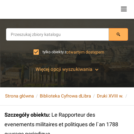
tylko obiekty z
otwartym dostępem
Więcej opcji wyszukiwania
Strona główna
Biblioteka Cyfrowa dLibra
Druki XVIII w.
Szczegóły obiektu
:
Le Rapporteur des
evenements militaires et politiques de l`an 1788
ouvrage periodique.