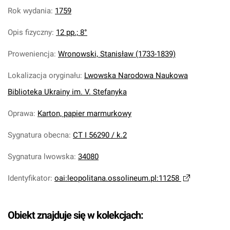
Rok wydania
:
1759
Opis fizyczny
:
12 pp.; 8°
Proweniencja
:
Wronowski, Stanisław (1733-1839)
Lokalizacja oryginału
:
Lwowska Narodowa Naukowa
Biblioteka Ukrainy im. V. Stefanyka
Oprawa
:
Karton, papier marmurkowy
Sygnatura obecna
:
CT I 56290 / k.2
Sygnatura lwowska
:
34080
Identyfikator
:
oai:leopolitana.ossolineum.pl:11258
Obiekt znajduje się w kolekcjach: