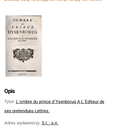
Opis
Tytuł
:
L`ombre du prince d`Ysenborug A L`Editeur de
ses pretendues Lettres.
Adres wydawniczy
:
S.l. : s.n.