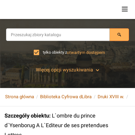
tylko obiekty z
otwartym dostępem
Więcej opcji wyszukiwania
Strona główna
Biblioteka Cyfrowa dLibra
Druki XVIII w.
Szczegóły obiektu
:
L`ombre du prince
d`Ysenborug A L`Editeur de ses pretendues
Lettres.