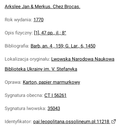
Arkslee Jan & Merkus. Chez Brocas.
Rok wydania
:
1770
Opis fizyczny
:
[1], 47 pp., il.; 8°
Bibliografia
:
Barb, an. 4 , 159; G. Lar., 6, 1450
Lokalizacja oryginału
:
Lwowska Narodowa Naukowa
Biblioteka Ukrainy im. V. Stefanyka
Oprawa
:
Karton, papier marmurkowy
Sygnatura obecna
:
CT I 56261
Sygnatura lwowska
:
35043
Identyfikator
:
oai:leopolitana.ossolineum.pl:11218