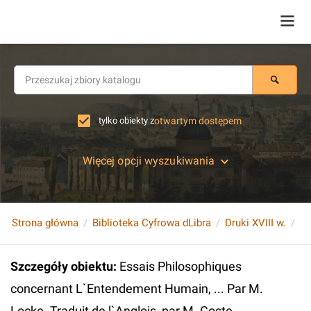
tylko obiekty z
otwartym dostępem
Więcej opcji wyszukiwania
Strona główna
Biblioteka Cyfrowa dLibra
Druki XVIII w.
Szczegóły obiektu
:
Essais Philosophiques
concernant L`Entendement Humain, ... Par M.
Locke. Traduit de l`Anglois, par M. Coste.