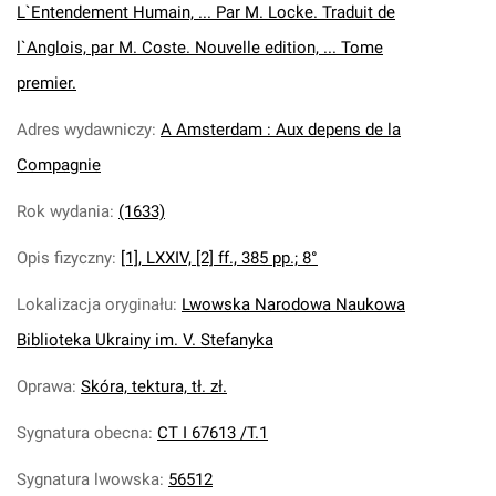
L`Entendement Humain, ... Par M. Locke. Traduit de
l`Anglois, par M. Coste. Nouvelle edition, ... Tome
premier.
Adres wydawniczy
:
A Amsterdam : Aux depens de la
Compagnie
Rok wydania
:
(1633)
Opis fizyczny
:
[1], LXXIV, [2] ff., 385 pp.; 8°
Lokalizacja oryginału
:
Lwowska Narodowa Naukowa
Biblioteka Ukrainy im. V. Stefanyka
Oprawa
:
Skóra, tektura, tł. zł.
Sygnatura obecna
:
CT I 67613 /T.1
Sygnatura lwowska
:
56512