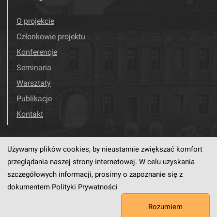
O projekcie
Członkowie projektu
Konferencje
Seminaria
Warsztaty
Publikacje
Kontakt
Używamy plików cookies, by nieustannie zwiększać komfort
Odwiedź nas!
Facebook
przeglądania naszej strony internetowej. W celu uzyskania
szczegółowych informacji, prosimy o zapoznanie się z
dokumentem
Polityki Prywatności
Ten serwis działa dzięki oprogramowaniu
dLibra6.4.18-SNAPSHOT
Rozumiem
opracowanemu przez
PCSS