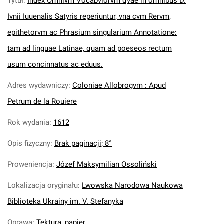
Tytuł
:
Index Omnivm Vocabvlorvm qvae in omnibus D.
Ivnii Iuuenalis Satyris reperiuntur, vna cvm Rervm,
epithetorvm ac Phrasium singularium Annotatione:
tam ad linguae Latinae, quam ad poeseos rectum
usum concinnatus ac eduus.
Adres wydawniczy
:
Coloniae Allobrogvm : Apud
Petrum de la Rouiere
Rok wydania
:
1612
Opis fizyczny
:
Brak paginacji; 8°
Proweniencja
:
Józef Maksymilian Ossoliński
Lokalizacja oryginału
:
Lwowska Narodowa Naukowa
Biblioteka Ukrainy im. V. Stefanyka
Oprawa
:
Tektura, papier