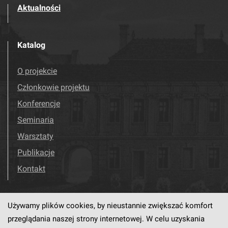
Aktualności
Katalog
O projekcie
Członkowie projektu
Konferencje
Seminaria
Warsztaty
Publikacje
Kontakt
Używamy plików cookies, by nieustannie zwiększać komfort
Odwiedź nas!
Facebook
przeglądania naszej strony internetowej. W celu uzyskania