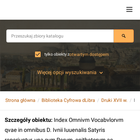
tylko obiekty z
otwartym dostępem
Więcej opcji wyszukiwania
Strona główna
Biblioteka Cyfrowa dLibra
Druki XVII w.
Szczegóły obiektu
:
Index Omnivm Vocabvlorvm
qvae in omnibus D. Ivnii Iuuenalis Satyris
reperiuntur, vna cvm Rervm, epithetorvm ac