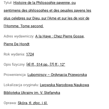
Tytuł
:
Histoire de la Philosophie payenne, ou
sentimens des philosophes et des peuples payens les
plus celebres sur Dieu, sur l'Ame et sur les de voir de
l'Homme. Tome second.
Adres wydawniczy
:
A la Haye : Chez Pierre Gosse,
Pierre De Hondt
Rok wydania
:
1724
Opis fizyczny
:
[4] ff., 514 pp., [7] ff.; 12°
Proweniencja
:
Lubomirscy – Ordynacja Przeworska
Lokalizacja oryginału
:
Lwowska Narodowa Naukowa
Biblioteka Ukrainy im. V. Stefanyka
Oprawa
:
Skóra, tł. złoc. i śl.