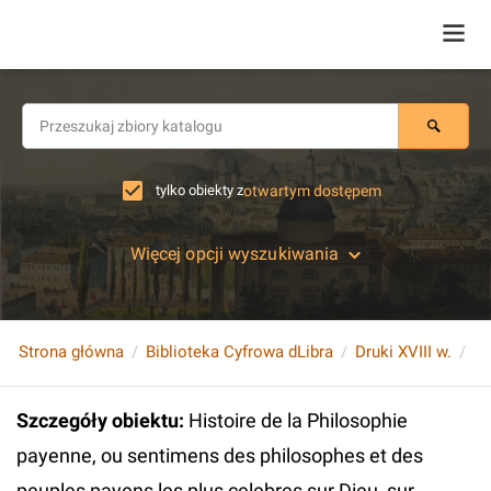
tylko obiekty z
otwartym dostępem
Więcej opcji wyszukiwania
Strona główna
Biblioteka Cyfrowa dLibra
Druki XVIII w.
Szczegóły obiektu
:
Histoire de la Philosophie
payenne, ou sentimens des philosophes et des
peuples payens les plus celebres sur Dieu, sur