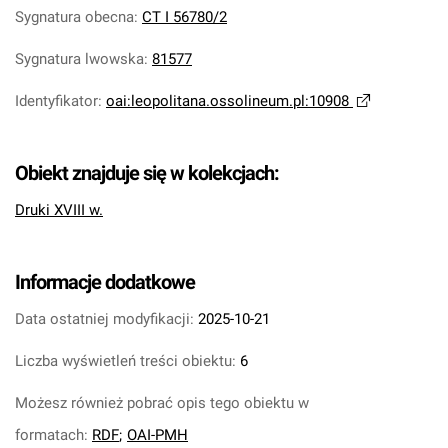
Sygnatura obecna
:
CT I 56780/2
Sygnatura lwowska
:
81577
Identyfikator
:
oai:leopolitana.ossolineum.pl:10908
Obiekt znajduje się w kolekcjach:
Druki XVIII w.
Informacje dodatkowe
Data ostatniej modyfikacji:
2025-10-21
Liczba wyświetleń treści obiektu:
6
Możesz również pobrać opis tego obiektu w
formatach:
RDF
;
OAI-PMH