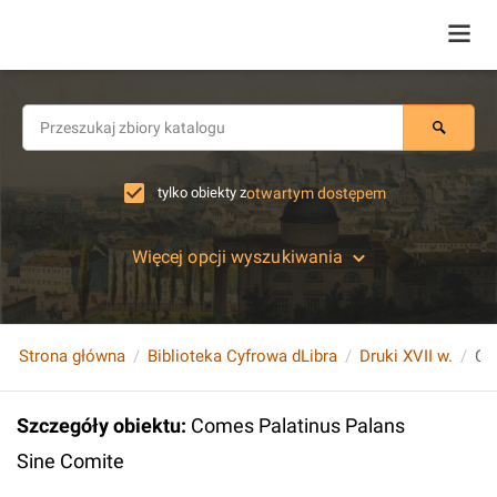
tylko obiekty z
otwartym dostępem
Więcej opcji wyszukiwania
Strona główna
Biblioteka Cyfrowa dLibra
Druki XVII w.
Co
Szczegóły obiektu
:
Comes Palatinus Palans
Sine Comite