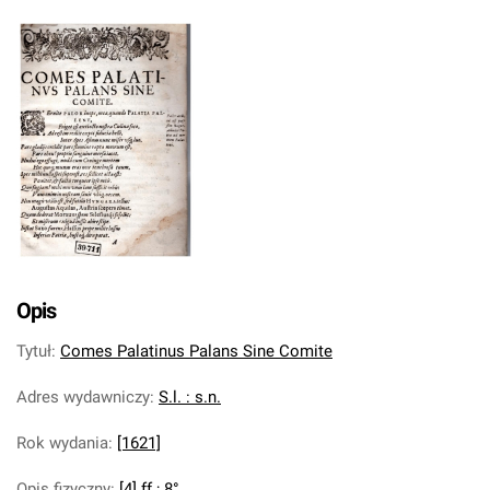
Opis
Tytuł
:
Comes Palatinus Palans Sine Comite
Adres wydawniczy
:
S.l. : s.n.
Rok wydania
:
[1621]
Opis fizyczny
:
[4] ff ; 8°