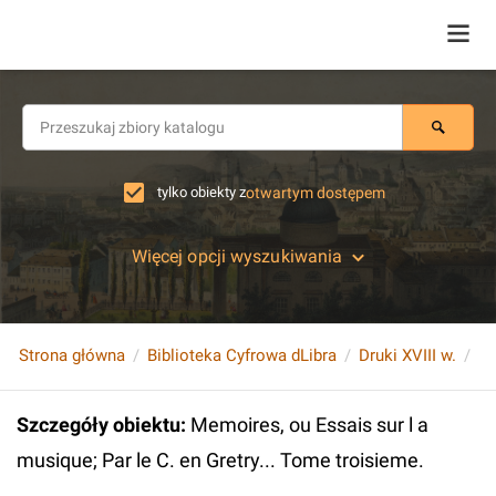
tylko obiekty z
otwartym dostępem
Więcej opcji wyszukiwania
Strona główna
Biblioteka Cyfrowa dLibra
Druki XVIII w.
Szczegóły obiektu
:
Memoires, ou Essais sur l a
musique; Par le C. en Gretry... Tome troisieme.