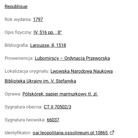
Republique
Rok wydania
:
1797
Opis fizyczny
:
IV, 516 pp. ; 8°
Bibliografia
:
Larousse, 8, 1518
Proweniencja
:
Lubomirscy – Ordynacja Przeworska
Lokalizacja oryginału
:
Lwowska Narodowa Naukowa
Biblioteka Ukrainy im. V. Stefanyka
Oprawa
:
Półskórek, papier marmurkowy, tl. zl.
Sygnatura obecna
:
CT II 70502/3
Sygnatura lwowska
:
66037
Identyfikator
:
oai:leopolitana.ossolineum.pl:10865