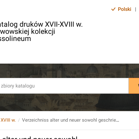
Polski
|
talog druków XVII-XVIII w.
lwowskiej kolekcji
ssolineum
 XVIII w.
Verzeichniss alter und neuer sowohl geschriebener als gestochener Musikalien, welche in der Kunst und Musikalienhandlung des Johann Traeg... zu haben sind.