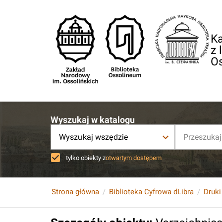
Ka
z 
O
Wyszukaj w katalogu
Wyszukaj wszędzie
tylko obiekty z
otwartym dostępem
Strona główna
Biblioteka Cyfrowa dLibra
Druki