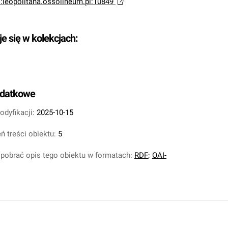
i:leopolitana.ossolineum.pl:10849
je się w kolekcjach:
odatkowe
odyfikacji:
2025-10-15
ń treści obiektu:
5
pobrać opis tego obiektu w formatach:
RDF
;
OAI-