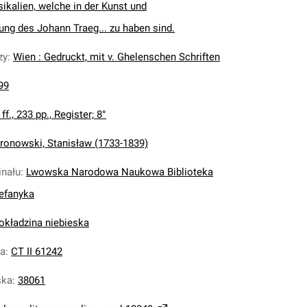
kalien, welche in der Kunst und
ng des Johann Traeg... zu haben sind.
zy
:
Wien : Gedruckt, mit v. Ghelenschen Schriften
99
] ff., 233 pp., Register; 8°
ronowski, Stanisław (1733-1839)
inału
:
Lwowska Narodowa Naukowa Biblioteka
tefanyka
 okładzina niebieska
na
:
CT II 61242
ska
:
38061