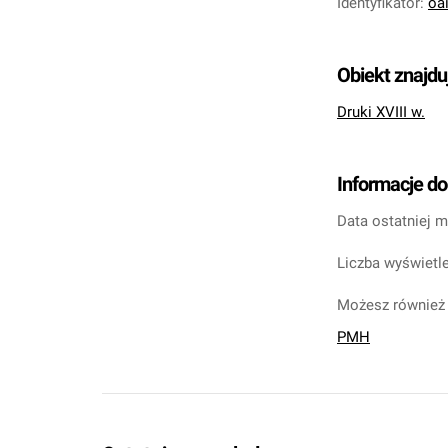
Identyfikator
:
oa
Obiekt znajdu
Druki XVIII w.
Informacje d
Data ostatniej m
Liczba wyświetle
Możesz również 
PMH