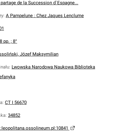
u partage de la Succession d`Espagne...
zy
:
A Pampelune : Chez Jaques Lenclume
01
8 pp. ; 8°
ssoliński, Józef Maksymilian
inału
:
Lwowska Narodowa Naukowa Biblioteka
tefanyka
na
:
CT I 56670
ska
:
34852
i:leopolitana.ossolineum.pl:10841