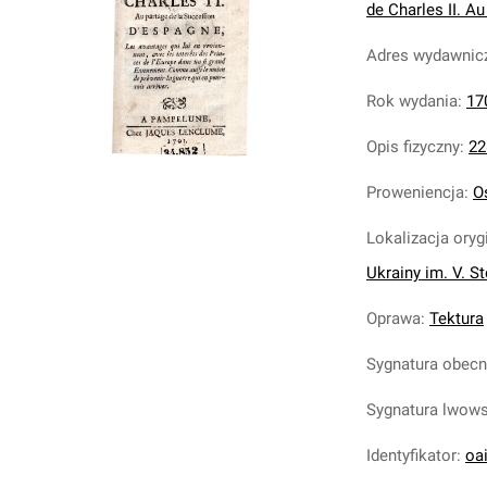
de Charles II. A
Adres wydawnic
Rok wydania
:
17
Opis fizyczny
:
22
Proweniencja
:
O
Lokalizacja oryg
Ukrainy im. V. S
Oprawa
:
Tektura
Sygnatura obec
Sygnatura lwow
Identyfikator
:
oa