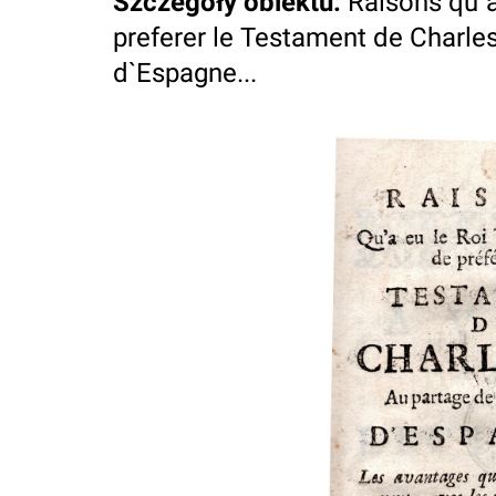
Szczegóły obiektu
:
Raisons qu`a
preferer le Testament de Charles
d`Espagne...