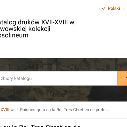
Polski
|
talog druków XVII-XVIII w.
lwowskiej kolekcji
ssolineum
 XVIII w.
Raisons qu`a eu la Roi Tres-Chretien de preferer le Testament de Charles II. Au partage de la Succession d`Espagne...