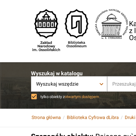
Ka
z 
O
Wyszukaj w katalogu
Wyszukaj wszędzie
tylko obiekty z
otwartym dostępem
Strona główna
Biblioteka Cyfrowa dLibra
Druki