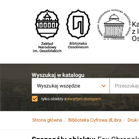
Ka
z 
O
Wyszukaj w katalogu
Wyszukaj wszędzie
tylko obiekty z
otwartym dostępem
Strona główna
Biblioteka Cyfrowa dLibra
Druki