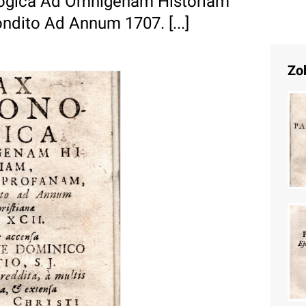
ogica Ad Omnigenam Historiam
dito Ad Annum 1707. [...]
Zo