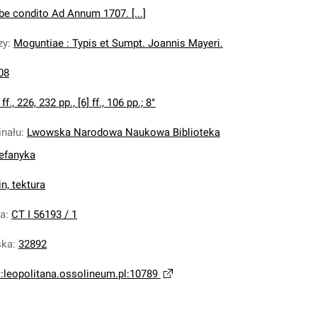
e condito Ad Annum 1707. [...]
zy
:
Moguntiae : Typis et Sumpt. Joannis Mayeri.
08
 ff., 226, 232 pp., [6] ff., 106 pp.; 8°
inału
:
Lwowska Narodowa Naukowa Biblioteka
tefanyka
n, tektura
na
:
CT I 56193 / 1
ska
:
32892
i:leopolitana.ossolineum.pl:10789