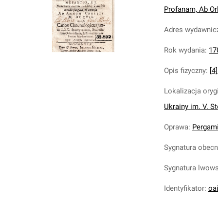
Profanam, Ab Orb
Adres wydawnic
Rok wydania
:
17
Opis fizyczny
:
[4]
Lokalizacja oryg
Ukrainy im. V. S
Oprawa
:
Pergami
Sygnatura obec
Sygnatura lwow
Identyfikator
:
oa