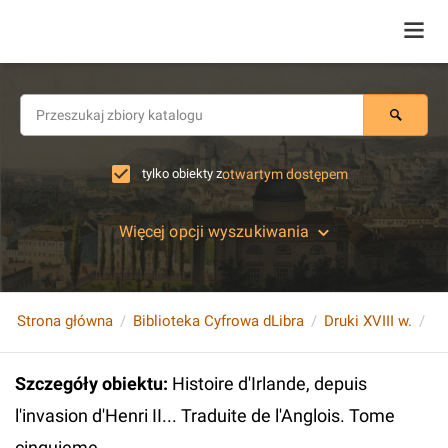
tylko obiekty z
otwartym dostępem
Więcej opcji wyszukiwania
Strona główna
Biblioteka Cyfrowa dLibra
Druki XVIII w.
Szczegóły obiektu
:
Histoire d'Irlande, depuis
l'invasion d'Henri II... Traduite de l'Anglois. Tome
cinquieme..