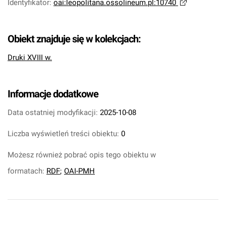
Identyfikator
:
oai:leopolitana.ossolineum.pl:10740
Obiekt znajduje się w kolekcjach:
Druki XVIII w.
Informacje dodatkowe
Data ostatniej modyfikacji:
2025-10-08
Liczba wyświetleń treści obiektu:
0
Możesz również pobrać opis tego obiektu w
formatach:
RDF
;
OAI-PMH