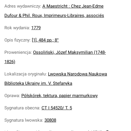
Adres wydawniczy
:
A Maestricht : Chez Jean-Edme
Dufour & Phil. Roux, Imprimeurs-Libraires, associés
Rok wydania
:
1779
Opis fizyczny
:
[1], 484 pp.; 8°
Proweniencja
:
Ossoliński, Józef Maksymilian (1748-
1826)
Lokalizacja oryginału
:
Lwowska Narodowa Naukowa
Biblioteka Ukrainy im. V. Stefanyka
Oprawa
:
Półskórek, tektura, papier marmurkowy
Sygnatura obecna
:
CT I 54520/ T. 5
Sygnatura lwowska
:
30808