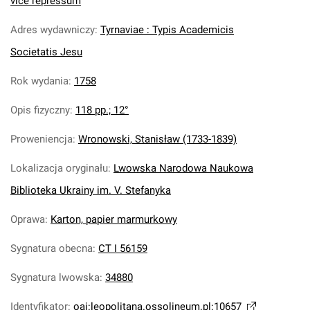
vice repressum
Adres wydawniczy
:
Tyrnaviae : Typis Academicis
Societatis Jesu
Rok wydania
:
1758
Opis fizyczny
:
118 pp.; 12°
Proweniencja
:
Wronowski, Stanisław (1733-1839)
Lokalizacja oryginału
:
Lwowska Narodowa Naukowa
Biblioteka Ukrainy im. V. Stefanyka
Oprawa
:
Karton, papier marmurkowy
Sygnatura obecna
:
CT I 56159
Sygnatura lwowska
:
34880
Identyfikator
:
oai:leopolitana.ossolineum.pl:10657