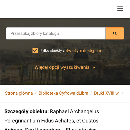
tylko obiekty z
otwartym dostępem
Więcej opcji wyszukiwania
Strona główna
Biblioteka Cyfrowa dLibra
Druki XVIII w.
Szczegóły obiektu
:
Raphael Archangelus
Peregrinantium Fidus Achates, et Custos
Animae. Seu Itinerarium... Et quinta vice