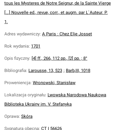
tous les Mysteres de Notre Seignur, de la Sainte Vierge
[...] Nouvelle ed., revue, corr., et augm. par L`Auteur. P.
1.
Adres wydawniczy
:
A Paris : Chez Elie Josset
Rok wydania
:
1701
Opis fizyczny
:
[4] ff., 266, 112 pp., [2] pp. ; 8°
Bibliografia
:
Larousse, 13, 523
;
Barb,III, 1018
Proweniencja
:
Wronowski, Stanisław
Lokalizacja oryginału
:
Lwowska Narodowa Naukowa
Biblioteka Ukrainy im. V. Stefanyka
Oprawa
:
Skóra
Sygnatura obecna
:
CT I 56626