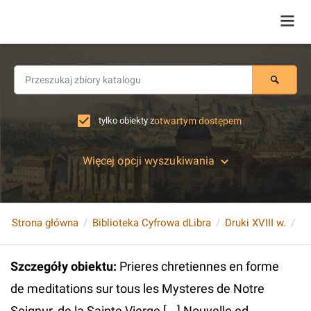
tylko obiekty z
otwartym dostępem
Więcej opcji wyszukiwania
Strona główna
Biblioteka Cyfrowa dLibra
Druki XVIII w.
Szczegóły obiektu
:
Prieres chretiennes en forme
de meditations sur tous les Mysteres de Notre
Seignur, de la Sainte Vierge [...] Nouvelle ed.,