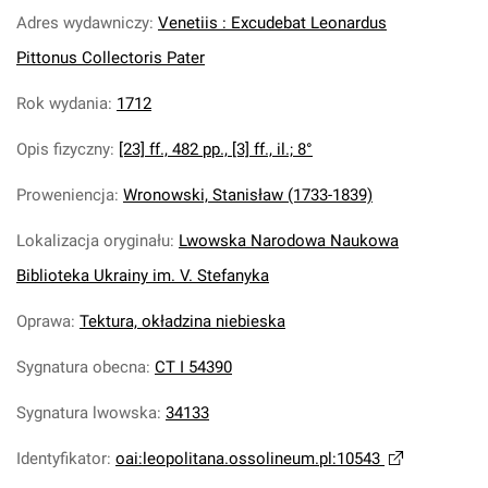
Adres wydawniczy
:
Venetiis : Excudebat Leonardus
Pittonus Collectoris Pater
Rok wydania
:
1712
Opis fizyczny
:
[23] ff., 482 pp., [3] ff., il.; 8°
Proweniencja
:
Wronowski, Stanisław (1733-1839)
Lokalizacja oryginału
:
Lwowska Narodowa Naukowa
Biblioteka Ukrainy im. V. Stefanyka
Oprawa
:
Tektura, okładzina niebieska
Sygnatura obecna
:
CT I 54390
Sygnatura lwowska
:
34133
Identyfikator
:
oai:leopolitana.ossolineum.pl:10543