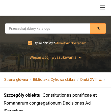
tylko obiekty z
otwartym dostępem
Więcej opcji wyszukiwania
Strona główna
Biblioteka Cyfrowa dLibra
Druki XVIII w.
Szczegóły obiektu
:
Constitutiones pontificae et
Romanarum congregationum Decisiones Ad
iParochos ...