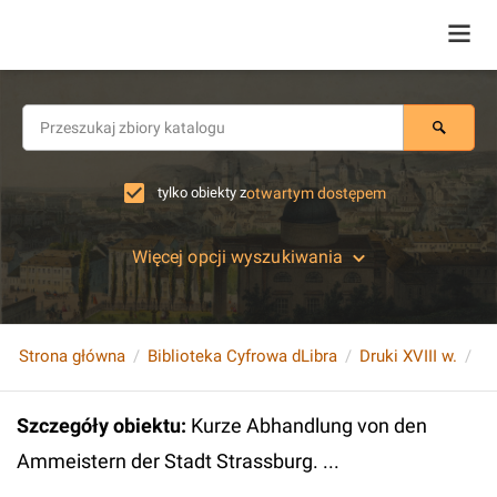
tylko obiekty z
otwartym dostępem
Więcej opcji wyszukiwania
Strona główna
Biblioteka Cyfrowa dLibra
Druki XVIII w.
Szczegóły obiektu
:
Kurze Abhandlung von den
Ammeistern der Stadt Strassburg. ...