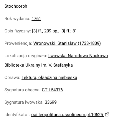
Stochdorph
Rok wydania
:
1761
Opis fizyczny
:
[3] ff., 209 pp., [3] ff.; 8°
Proweniencja
:
Wronowski, Stanisław (1733-1839)
Lokalizacja oryginału
:
Lwowska Narodowa Naukowa
Biblioteka Ukrainy im. V. Stefanyka
Oprawa
:
Tektura, okładzina niebieska
Sygnatura obecna
:
CT I 54376
Sygnatura lwowska
:
33699
Identyfikator
:
oai:leopolitana.ossolineum.pl:10525