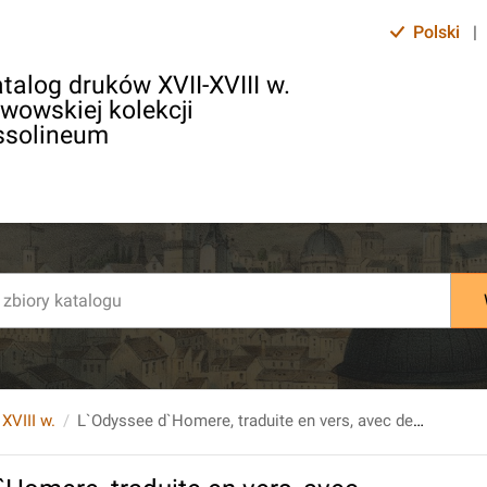
Polski
|
talog druków XVII-XVIII w.
lwowskiej kolekcji
ssolineum
 XVIII w.
L`Odyssee d`Homere, traduite en vers, avec des remarques [...] par M. De Rochefort [...] T. 2.