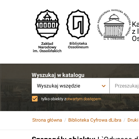
Ka
z 
O
Wyszukaj w katalogu
Wyszukaj wszędzie
tylko obiekty z
otwartym dostępem
Strona główna
Biblioteka Cyfrowa dLibra
Druki