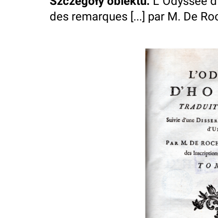
Szczegóły obiektu
:
L`Odyssee d`
des remarques [...] par M. De Roche