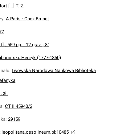
t [...] T. 2.
zy
:
A Paris : Chez Brunet
77
 ff., 559 pp. : 12 grav. ; 8°
ubomirski, Henryk (1777-1850)
inału
:
Lwowska Narodowa Naukowa Biblioteka
tefanyka
. zł.
na
:
CT II 45940/2
ska
:
29159
i:leopolitana.ossolineum.pl:10485