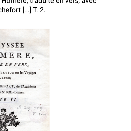
Homere, traduite en vers, avec
fort [...] T. 2.