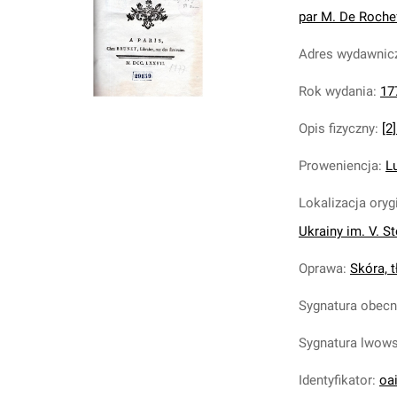
par M. De Rochefor
Adres wydawnic
Rok wydania
:
17
Opis fizyczny
:
[2]
Proweniencja
:
L
Lokalizacja oryg
Ukrainy im. V. S
Oprawa
:
Skóra, tł
Sygnatura obec
Sygnatura lwow
Identyfikator
:
oa