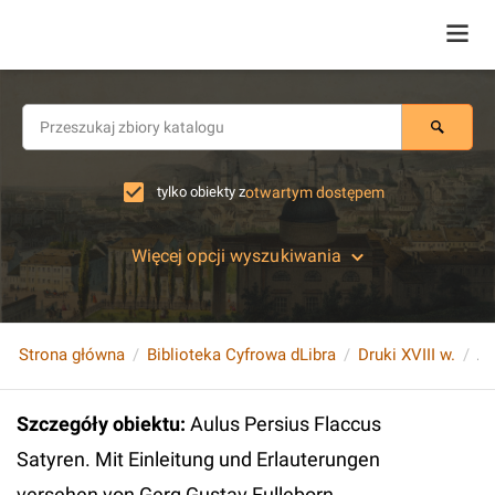
tylko obiekty z
otwartym dostępem
Więcej opcji wyszukiwania
Strona główna
Biblioteka Cyfrowa dLibra
Druki XVIII w.
Szczegóły obiektu
:
Aulus Persius Flaccus
Satyren. Mit Einleitung und Erlauterungen
versehen von Gerg Gustav Fulleborn...