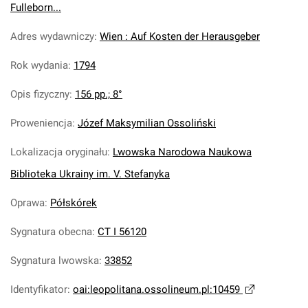
Fulleborn...
Adres wydawniczy
:
Wien : Auf Kosten der Herausgeber
Rok wydania
:
1794
Opis fizyczny
:
156 pp.; 8°
Proweniencja
:
Józef Maksymilian Ossoliński
Lokalizacja oryginału
:
Lwowska Narodowa Naukowa
Biblioteka Ukrainy im. V. Stefanyka
Oprawa
:
Półskórek
Sygnatura obecna
:
CT I 56120
Sygnatura lwowska
:
33852
Identyfikator
:
oai:leopolitana.ossolineum.pl:10459