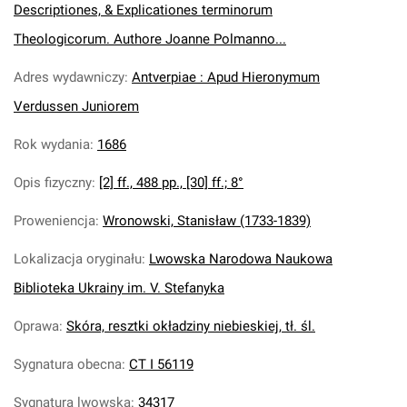
Descriptiones, & Explicationes terminorum
Theologicorum. Authore Joanne Polmanno...
Adres wydawniczy
:
Antverpiae : Apud Hieronymum
Verdussen Juniorem
Rok wydania
:
1686
Opis fizyczny
:
[2] ff., 488 pp., [30] ff.; 8°
Proweniencja
:
Wronowski, Stanisław (1733-1839)
Lokalizacja oryginału
:
Lwowska Narodowa Naukowa
Biblioteka Ukrainy im. V. Stefanyka
Oprawa
:
Skóra, resztki okładziny niebieskiej, tł. śl.
Sygnatura obecna
:
CT I 56119
Sygnatura lwowska
:
34317