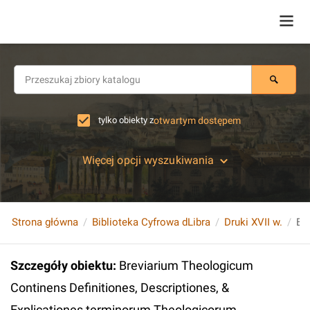
tylko obiekty z
otwartym dostępem
Więcej opcji wyszukiwania
Strona główna
Biblioteka Cyfrowa dLibra
Druki XVII w.
Szczegóły obiektu
:
Breviarium Theologicum
Continens Definitiones, Descriptiones, &
Explicationes terminorum Theologicorum.