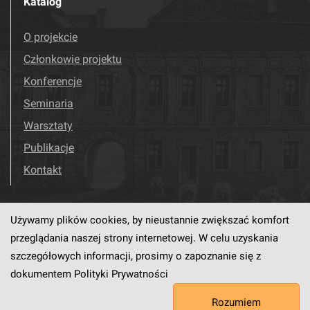
Katalog
O projekcie
Członkowie projektu
Konferencje
Seminaria
Warsztaty
Publikacje
Kontakt
Używamy plików cookies, by nieustannie zwiększać komfort
Odwiedź nas!
Facebook
przeglądania naszej strony internetowej. W celu uzyskania
szczegółowych informacji, prosimy o zapoznanie się z
dokumentem
Polityki Prywatności
Ten serwis działa dzięki oprogramowaniu
dLibra6.4.18-SNAPSHOT
Rozumiem
opracowanemu przez
PCSS