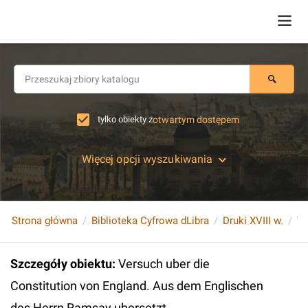
tylko obiekty z
otwartym dostępem
Więcej opcji wyszukiwania
Strona główna
Biblioteka Cyfrowa dLibra
Druki XVIII w.
Szczegóły obiektu
:
Versuch uber die
Constitution von England. Aus dem Englischen
des Herrn Ramsay ubersetzt.