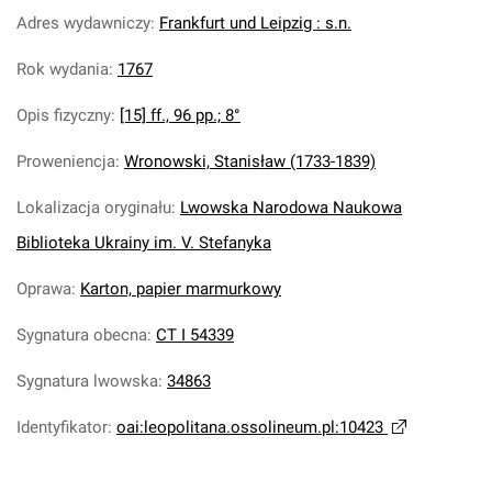
Adres wydawniczy
:
Frankfurt und Leipzig : s.n.
Rok wydania
:
1767
Opis fizyczny
:
[15] ff., 96 pp.; 8°
Proweniencja
:
Wronowski, Stanisław (1733-1839)
Lokalizacja oryginału
:
Lwowska Narodowa Naukowa
Biblioteka Ukrainy im. V. Stefanyka
Oprawa
:
Karton, papier marmurkowy
Sygnatura obecna
:
CT I 54339
Sygnatura lwowska
:
34863
Identyfikator
:
oai:leopolitana.ossolineum.pl:10423