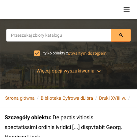
tylko obiekty z
otwartym dostępem
Więcej opcji wyszukiwania
Strona główna
Biblioteka Cyfrowa dLibra
Druki XVIII w.
Szczegóły obiektu
:
De pactis vitiosis
spectatissimi ordinis ivridici [...] dispvtabit Georg.
Henricvs Linck...