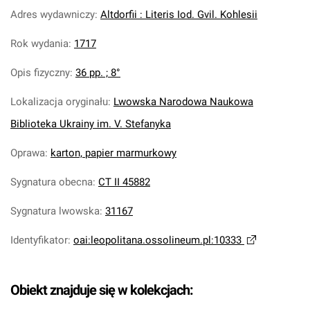
Adres wydawniczy
:
Altdorfii : Literis Iod. Gvil. Kohlesii
Rok wydania
:
1717
Opis fizyczny
:
36 pp. ; 8°
Lokalizacja oryginału
:
Lwowska Narodowa Naukowa
Biblioteka Ukrainy im. V. Stefanyka
Oprawa
:
karton, papier marmurkowy
Sygnatura obecna
:
CT II 45882
Sygnatura lwowska
:
31167
Identyfikator
:
oai:leopolitana.ossolineum.pl:10333
Obiekt znajduje się w kolekcjach: