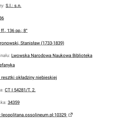
zy
:
S.l.: s.n.
86
 ff., 136 pp.; 8°
ronowski, Stanisław (1733-1839)
inału
:
Lwowska Narodowa Naukowa Biblioteka
tefanyka
 resztki okładziny niebieskiej
na
:
CT I 54281/T. 2.
ska
:
34359
i:leopolitana.ossolineum.pl:10329