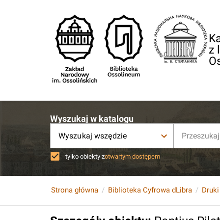
Ka
z 
O
Wyszukaj w katalogu
Wyszukaj wszędzie
tylko obiekty z
otwartym dostępem
Strona główna
Biblioteka Cyfrowa dLibra
Druki