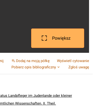
Powiększ
nij
Dodaj na moją półkę
Wyświetl cytowanie
Pobierz opis bibliograficzny
Zgłoś uwagę
latus Landpfleger im Judenlande oder kleiner
amtlichen Wissenschaften. II. Theil.