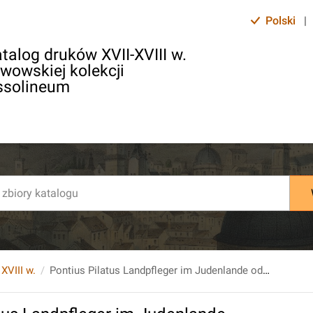
Polski
|
talog druków XVII-XVIII w.
lwowskiej kolekcji
ssolineum
 XVIII w.
Pontius Pilatus Landpfleger im Judenlande oder kleiner Beitrag zu kreisamtlichen Wissenschaften. II. Theil.