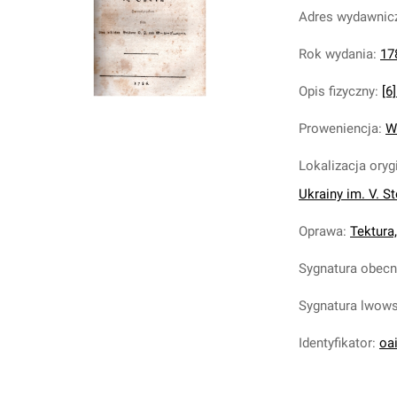
Adres wydawnic
Rok wydania
:
17
Opis fizyczny
:
[6]
Proweniencja
:
W
Lokalizacja oryg
Ukrainy im. V. S
Oprawa
:
Tektura,
Sygnatura obec
Sygnatura lwow
Identyfikator
:
oa