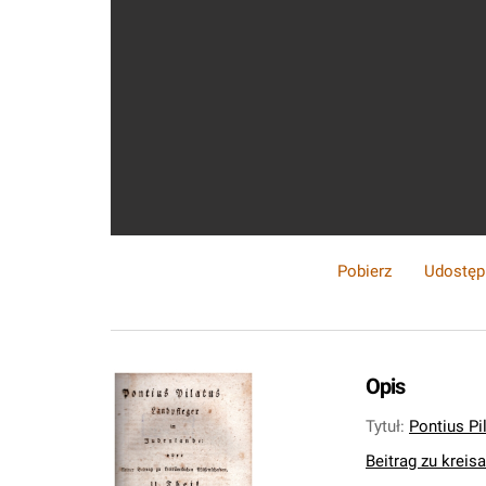
Pobierz
Udostęp
Opis
Tytuł
:
Pontius Pi
Beitrag zu kreis