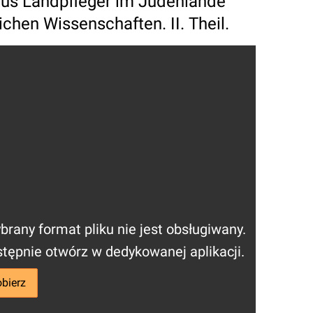
tus Landpfleger im Judenlande
ichen Wissenschaften. II. Theil.
rany format pliku nie jest obsługiwany.
astępnie otwórz w dedykowanej aplikacji.
bierz