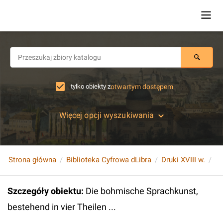
tylko obiekty z
otwartym dostępem
Więcej opcji wyszukiwania
Strona główna
Biblioteka Cyfrowa dLibra
Druki XVIII w.
Szczegóły obiektu
:
Die bohmische Sprachkunst,
bestehend in vier Theilen ...