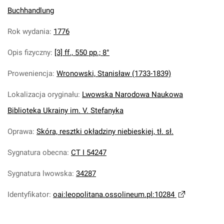
Buchhandlung
Rok wydania
:
1776
Opis fizyczny
:
[3] ff., 550 pp.; 8°
Proweniencja
:
Wronowski, Stanisław (1733-1839)
Lokalizacja oryginału
:
Lwowska Narodowa Naukowa
Biblioteka Ukrainy im. V. Stefanyka
Oprawa
:
Skóra, resztki okładziny niebieskiej, tł. sł.
Sygnatura obecna
:
CT I 54247
Sygnatura lwowska
:
34287
Identyfikator
:
oai:leopolitana.ossolineum.pl:10284