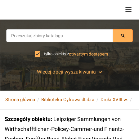
tylko obiekty z
otwartym dostępem
Więcej opcji wyszukiwania
Strona główna
Biblioteka Cyfrowa dLibra
Druki XVIII w.
Szczegóły obiektu
:
Leipziger Sammlungen von
Wirthschafftlichen-Policey-Cammer-und Finantz-
Sachen, Funffter Band, Nebst Einer Vorrede Und