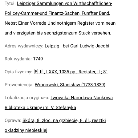
Tytuł
:
Leipziger Sammlungen von Wirthschafftlichen-
Policey-Cammer-und Finantz-Sachen, Funffter Band,
Nebst Einer Vorrede Und nothigem Register vom neun
und vierzigsten bis sechzigstenzum Stuck versehen.
Adres wydawniczy
:
Leipzig : bei Carl Ludwig Jacobi
Rok wydania
:
1749
Opis fizyczny
:
[5] ff., LXXX, 1035 pp., Register, il.; 8°
Proweniencja
:
Wronowski, Stanisław (1733-1839)
Lokalizacja oryginału
:
Lwowska Narodowa Naukowa
Biblioteka Ukrainy im. V. Stefanyka
Oprawa
:
Skóra, tł. złoc. na grzbiecie, tł. śl., resztki
okładziny niebieskiej