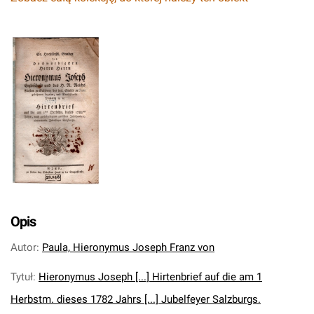
Opis
Autor
:
Paula, Hieronymus Joseph Franz von
Tytuł
:
Hieronymus Joseph [...] Hirtenbrief auf die am 1
Herbstm. dieses 1782 Jahrs [...] Jubelfeyer Salzburgs.