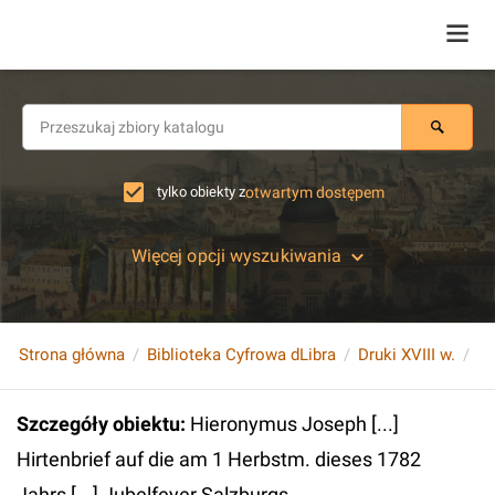
tylko obiekty z
otwartym dostępem
Więcej opcji wyszukiwania
Strona główna
Biblioteka Cyfrowa dLibra
Druki XVIII w.
Szczegóły obiektu
:
Hieronymus Joseph [...]
Hirtenbrief auf die am 1 Herbstm. dieses 1782
Jahrs [...] Jubelfeyer Salzburgs.