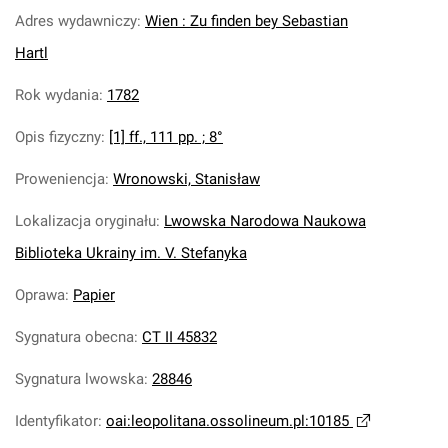
Adres wydawniczy
:
Wien : Zu finden bey Sebastian
Hartl
Rok wydania
:
1782
Opis fizyczny
:
[1] ff., 111 pp. ; 8°
Proweniencja
:
Wronowski, Stanisław
Lokalizacja oryginału
:
Lwowska Narodowa Naukowa
Biblioteka Ukrainy im. V. Stefanyka
Oprawa
:
Papier
Sygnatura obecna
:
CT II 45832
Sygnatura lwowska
:
28846
Identyfikator
:
oai:leopolitana.ossolineum.pl:10185