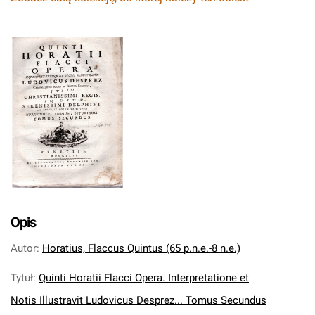
Opis
Autor
:
Horatius, Flaccus Quintus (65 p.n.e.-8 n.e.)
Tytuł
:
Quinti Horatii Flacci Opera. Interpretatione et
Notis Illustravit Ludovicus Desprez... Tomus Secundus