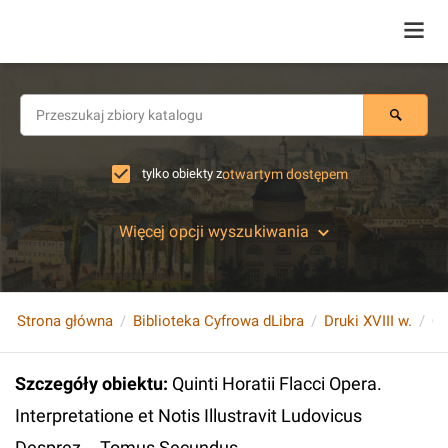
tylko obiekty z
otwartym dostępem
Więcej opcji wyszukiwania
Strona główna
Biblioteka Cyfrowa dLibra
Druki XVIII w.
Szczegóły obiektu
:
Quinti Horatii Flacci Opera.
Interpretatione et Notis Illustravit Ludovicus
Desprez... Tomus Secundus