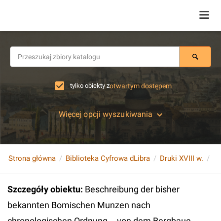
tylko obiekty z
otwartym dostępem
Więcej opcji wyszukiwania
Strona główna
Biblioteka Cyfrowa dLibra
Druki XVIII w.
Szczegóły obiektu
:
Beschreibung der bisher
bekannten Bomischen Munzen nach
chronologischen Ordnung... von dem Bergbaue