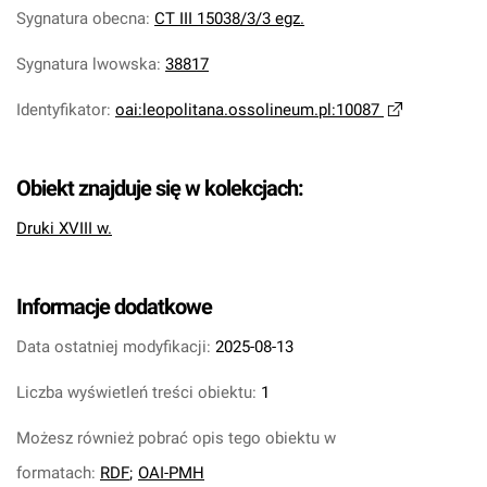
Sygnatura obecna
:
CT III 15038/3/3 egz.
Sygnatura lwowska
:
38817
Identyfikator
:
oai:leopolitana.ossolineum.pl:10087
Obiekt znajduje się w kolekcjach:
Druki XVIII w.
Informacje dodatkowe
Data ostatniej modyfikacji:
2025-08-13
Liczba wyświetleń treści obiektu:
1
Możesz również pobrać opis tego obiektu w
formatach:
RDF
;
OAI-PMH