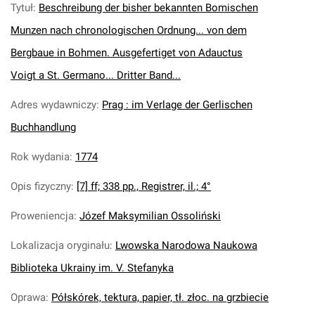
Tytuł
:
Beschreibung der bisher bekannten Bomischen
Munzen nach chronologischen Ordnung... von dem
Bergbaue in Bohmen. Ausgefertiget von Adauctus
Voigt a St. Germano... Dritter Band...
Adres wydawniczy
:
Prag : im Verlage der Gerlischen
Buchhandlung
Rok wydania
:
1774
Opis fizyczny
:
[7] ff; 338 pp., Registrer, il.; 4°
Proweniencja
:
Józef Maksymilian Ossoliński
Lokalizacja oryginału
:
Lwowska Narodowa Naukowa
Biblioteka Ukrainy im. V. Stefanyka
Oprawa
:
Półskórek, tektura, papier, tł. złoc. na grzbiecie