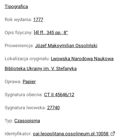
Tipografica
Rok wydania
:
1777
Opis fizyczny
:
[4] ff., 345 pp.; 8°
Proweniencja
:
Józef Maksymilian Ossoliński
Lokalizacja oryginału
:
Lwowska Narodowa Naukowa
Biblioteka Ukrainy im. V. Stefanyka
Oprawa
:
Papier
Sygnatura obecna
:
CT II 45646/12
Sygnatura lwowska
:
27740
Typ
:
Czasopisma
Identyfikator
:
oai:leopolitana.ossolineum.pl:10058