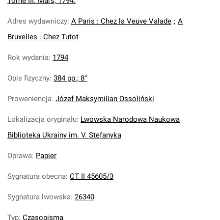
Tome III. Mars, 1794.
Adres wydawniczy
:
A Paris : Chez la Veuve Valade
;
A
Bruxelles : Chez Tutot
Rok wydania
:
1794
Opis fizyczny
:
384 pp.; 8°
Proweniencja
:
Józef Maksymilian Ossoliński
Lokalizacja oryginału
:
Lwowska Narodowa Naukowa
Biblioteka Ukrainy im. V. Stefanyka
Oprawa
:
Papier
Sygnatura obecna
:
CT II 45605/3
Sygnatura lwowska
:
26340
Typ
:
Czasopisma