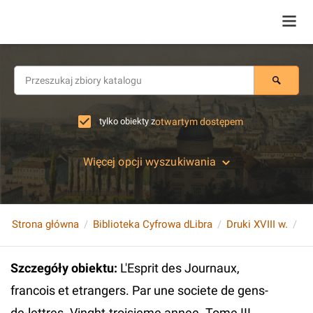
tylko obiekty z
otwartym dostępem
Więcej opcji wyszukiwania
Strona główna
Biblioteka Cyfrowa dLibra
Druki XVIII w.
Szczegóły obiektu
:
L'Esprit des Journaux,
francois et etrangers. Par une societe de gens-
de-lettres. Vinght-troisieme annee. Tome III.