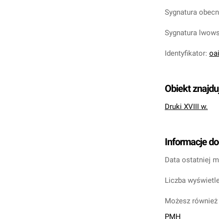
Sygnatura obec
Sygnatura lwow
Identyfikator
:
oa
Obiekt znajdu
Druki XVIII w.
Informacje d
Data ostatniej m
Liczba wyświetle
Możesz również 
PMH