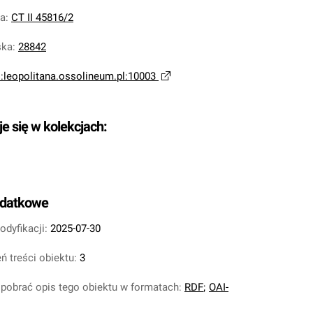
na
:
CT II 45816/2
ska
:
28842
i:leopolitana.ossolineum.pl:10003
je się w kolekcjach:
odatkowe
odyfikacji:
2025-07-30
ń treści obiektu:
3
pobrać opis tego obiektu w formatach:
RDF
;
OAI-