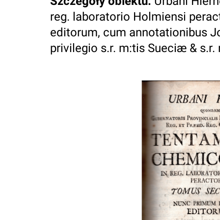
Szczegóły obiektu
:
Urbani Hier
reg. laboratorio Holmiensi pera
editorum, cum annotationibus Jo
privilegio s.r. m:tis Sueciæ & s.r