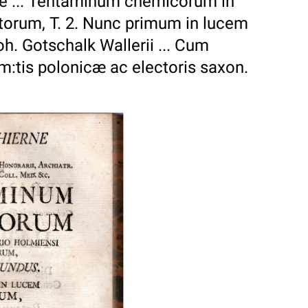
ne ... Tentaminum chemicorum in
ctorum, T. 2. Nunc primum in lucem
h. Gotschalk Wallerii ... Cum
. m:tis polonicæ ac electoris saxon.