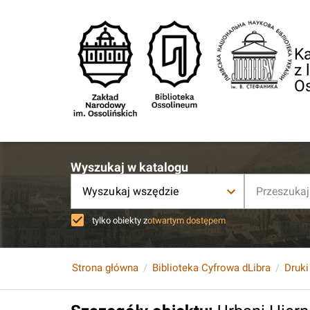
Ka
z 
O
Wyszukaj w katalogu
Wyszukaj wszędzie
tylko obiekty z
otwartym dostępem
Strona główna
Biblioteka Cyfrowa dLibra
Druki