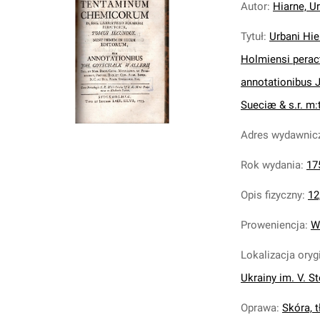
Autor
:
Hiarne, U
Tytuł
:
Urbani Hie
Holmiensi perac
annotationibus Jo
Sueciæ & s.r. m:
Adres wydawnic
Rok wydania
:
17
Opis fizyczny
:
12,
Proweniencja
:
W
Lokalizacja oryg
Ukrainy im. V. S
Oprawa
:
Skóra, t