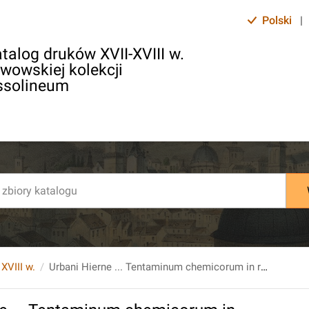
Polski
|
talog druków XVII-XVIII w.
lwowskiej kolekcji
ssolineum
 XVIII w.
Urbani Hierne ... Tentaminum chemicorum in reg. laboratorio Holmiensi peractorum, T. 2. Nunc primum in lucem editorum, cum annotationibus Joh. Gotschalk Wallerii ... Cum privilegio s.r. m:tis Sueciæ & s.r. m:tis polonicæ ac electoris saxon.