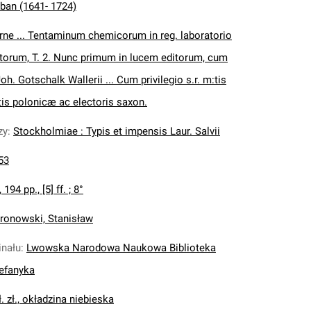
rban (1641- 1724)
rne ... Tentaminum chemicorum in reg. laboratorio
torum, T. 2. Nunc primum in lucem editorum, cum
h. Gotschalk Wallerii ... Cum privilegio s.r. m:tis
tis polonicæ ac electoris saxon.
zy
:
Stockholmiae : Typis et impensis Laur. Salvii
53
 194 pp., [5] ff. ; 8°
ronowski, Stanisław
inału
:
Lwowska Narodowa Naukowa Biblioteka
tefanyka
ł. zł., okładzina niebieska