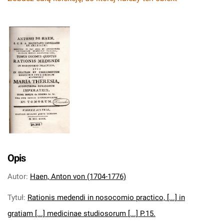
Opis
Autor
:
Haen, Anton von (1704-1776)
Tytuł
:
Rationis medendi in nosocomio practico, [...] in
gratiam [...] medicinae studiosorum [...] P.15.