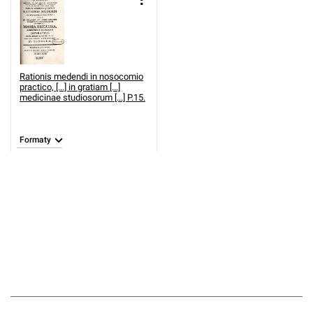
Rationis medendi in nosocomio
practico, [...] in gratiam [...]
medicinae studiosorum [...] P.15.
Formaty