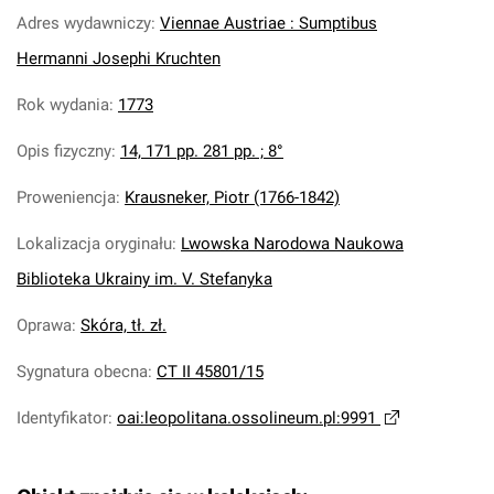
Adres wydawniczy
:
Viennae Austriae : Sumptibus
Hermanni Josephi Kruchten
Rok wydania
:
1773
Opis fizyczny
:
14, 171 pp. 281 pp. ; 8°
Proweniencja
:
Krausneker, Piotr (1766-1842)
Lokalizacja oryginału
:
Lwowska Narodowa Naukowa
Biblioteka Ukrainy im. V. Stefanyka
Oprawa
:
Skóra, tł. zł.
Sygnatura obecna
:
CT II 45801/15
Identyfikator
:
oai:leopolitana.ossolineum.pl:9991