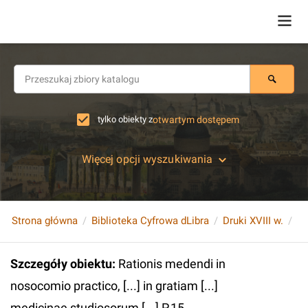
tylko obiekty z
otwartym dostępem
Więcej opcji wyszukiwania
Strona główna
Biblioteka Cyfrowa dLibra
Druki XVIII w.
Szczegóły obiektu
:
Rationis medendi in
nosocomio practico, [...] in gratiam [...]
medicinae studiosorum [...] P.15.